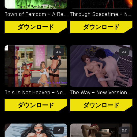
WINDOWS ポルノ ゲーム
Town of Femdom – A Reluctant Hero – New Version 0.34 [jinjonkun]
Through Spacetime – New Final Version 1.0 (Full Game) [Empiric]
MACOS ポルノ ゲーム
ダウンロード
ダウンロード
LINUX ポルノ ゲーム
4.6
4.4
デバイス
PC ポルノ ゲーム
モバイル ポルノ ゲーム
This Is Not Heaven – New Final Update 4 [Altered Vision]
The Way – New Version 0.37a [Zee95]
ダウンロード用追加
ダウンロード
ダウンロード
ポルノゲーム APK
ブログ
4
3.8