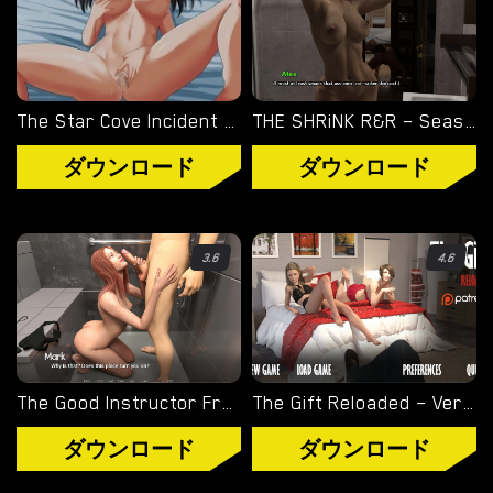
タグ
ゲームエンジン
The Star Cove Incident – New Final Version 1.01 (Full Game) [Smiling Dog]
THE SHRiNK R&R – Season 2 – Version 2.4 – Added Android Port [OneManVN]
RENPY
ダウンロード
ダウンロード
RUFFLE
HTML
3.6
4.6
カテゴリー
3D
BDSM
The Good Instructor Frenzy – New Version 1.40 [LovelyBone Productions]
The Gift Reloaded – Version 0.08b [Mrzz]
ヘンタイ
ダウンロード
ダウンロード
熟女