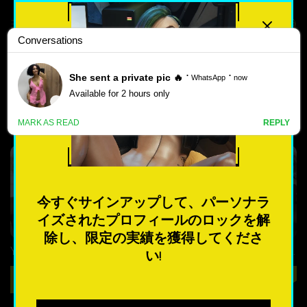
最高評価
人気のある
モバイル向けトップポルノゲ
新しい
ームをダウンロード📲
ポ
ル
4.4
4
ノ
ゲ
今すぐサインアップして、パーソナラ
ー
イズされたプロフィールのロックを解
ム
除し、限定の実績を獲得してくださ
Yes, We Are – New Version 4 [TeamOfOne]
XXLove – New Version 0.8 [CHAIXAS-GAMES]
い!
最も人気のある
ダウンロード
ダウンロード