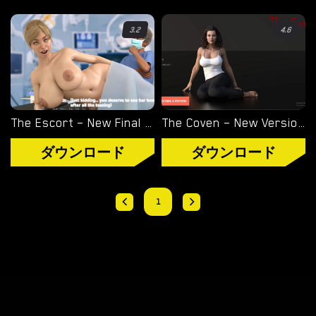
オーバーウォッチ
3.2
4.6
ディミトレスク夫人
バイオハザード
ビジュアルノベル
The Escort – New Final Version 1.01 SE (Full Game) [DrFronkonstinMD]
The Coven – New Version 0.8 [Former Flame]
ダウンロード
ダウンロード
1