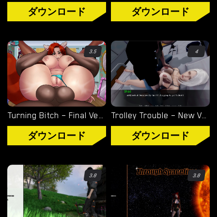
ル
ダウンロード
ダウンロード
ノ
ゲ
ー
3.5
4
ム
を
ダ
ウ
ン
Turning Bitch – Final Version (Full Game) [NowaJoestar]
Trolley Trouble – New Version 0.19.0 [NTRaction]
ロ
ダウンロード
ダウンロード
ー
ド
3.8
3.8
ダウンロード
ANDROID ポルノ ゲーム