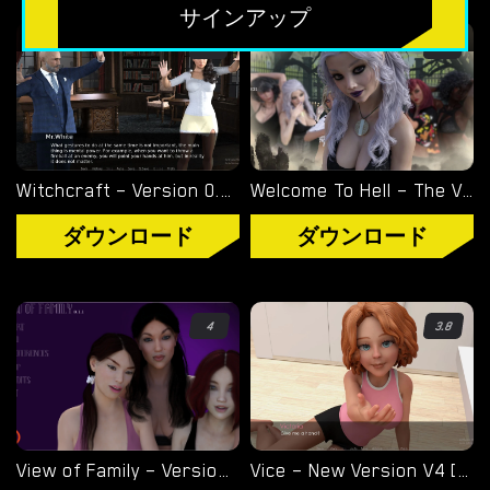
無料のHTMLポルノゲーム
サインアップ
フリーセックスシミュレーター
4.6
4.4
無料エロゲーム
限定ゲーム
Witchcraft – Version 0.9.8p – Added Android Port [Red Silhouette]
Welcome To Hell – The Vampire Chronicles – New Version 0.1.0 Remastered [NoobPRO Games]
OVERWATCH WEEKEND FUCK
ダウンロード
ダウンロード
OVERWATCH SCHOOL DAYS
RESIDENT EVIL NET ADVENTURE
4
3.8
ベストチョイス
ゲイポルノゲーム
View of Family – Version 0.1.4 [Marvel]
Vice – New Version V4 [Storyteller97]
ポ