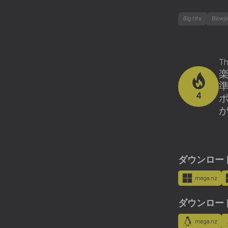
Big tits
Blowj
T
準
4
ダウンロード用
mega.nz
ダウンロード用
mega.nz