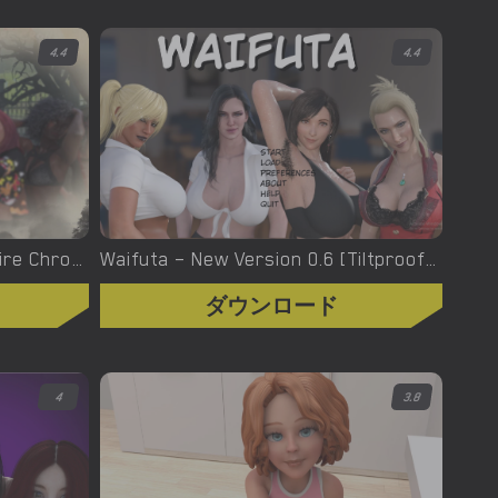
4.4
4.4
Welcome To Hell – The Vampire Chronicles – New Version 0.1.0 Remastered [NoobPRO Games]
Waifuta – New Version 0.6 [Tiltproofno]
ダウンロード
4
3.8