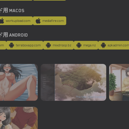
用 MACOS
workupload.com
mediafire.com
 ANDROID
com
teraboxapp.com
mixdroop.bz
mega.nz
apkadmin.co