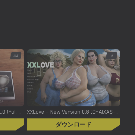
3.5
4
XXX Files – Xenia – Version 1.0 (Full Game) [FutaDomWorld]
XXLove – New Version 0.8 [CHAIXAS-GAMES]
ダウンロード