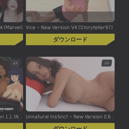
.4 [Marvel]
Vice – New Version V4 [Storyteller97]
ダウンロード
3.5
3.8
Urban Demons – Final Version 1.1 [Nergal]
Unnatural Instinct – New Version 0.6 [Merizmare]
ダウンロード