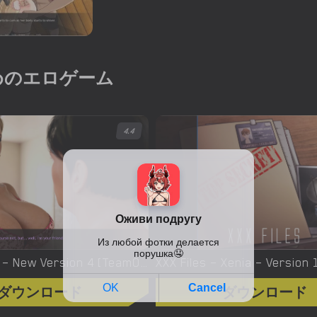
めのエロゲーム
4.4
Yes, We Are – New Version 4 [TeamOfOne]
ダウンロード
ダウンロード