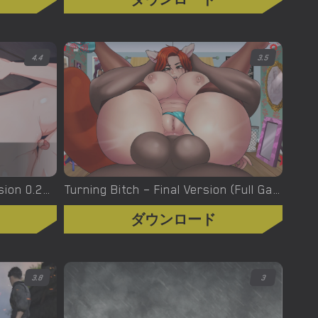
4.4
3.5
Turning the Page – New Version 0.20.1 [Azienda]
Turning Bitch – Final Version (Full Game) [NowaJoestar]
ダウンロード
3.8
3