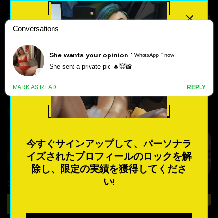
最高評価
人気のある
ディミトレスク夫人 ポルノ ゲ
新しい
ーム
ポ
ル
4.5
4.9
ノ
ゲ
今すぐサインアップして、パーソナラ
ー
イズされたプロフィールのロックを解
ム
除し、限定の実績を獲得してくださ
い!
Castle Kawaii
Rising Legends
最も人気のある
遊ぶ
遊ぶ