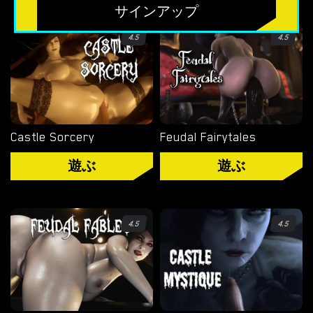
無料のHTMLポルノゲーム
サインアップ
フリーセックスシミュレーター
4.5
4.5
無料エロゲーム
限定ゲーム
Castle Sorcery
Feudal Fairytales
OVERWATCH WEEKEND FUCK
遊ぶ
遊ぶ
OVERWATCH SCHOOL DAYS
RESIDENT EVIL NET ADVENTURE
4.5
4.5
ベストチョイス
ゲイポルノゲーム
ポ