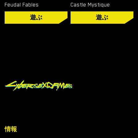
Feudal Fables
Castle Mystique
ル
ノ
遊ぶ
遊ぶ
ゲ
ー
ム
を
ダ
ウ
ン
ロ
ー
ド
ダウンロード
情報
ANDROID ポルノ ゲーム