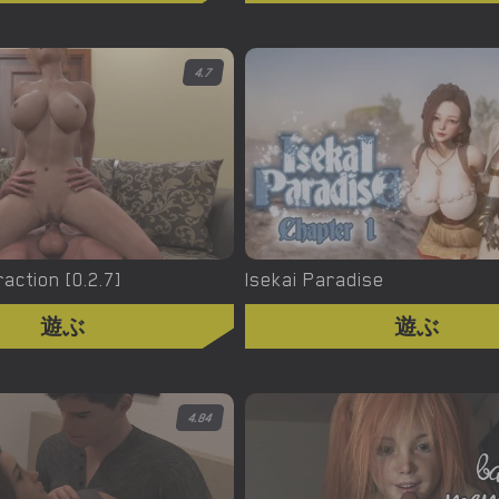
4.7
raction [0.2.7]
Isekai Paradise
遊ぶ
遊ぶ
4.84