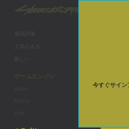
ポルノ 
無料ビ
最高評価
人気のある
新しい
ゲームエンジン
今すぐサイン
RENPY
RUFFLE
Daryce
HTML