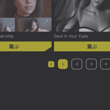
nership
Devil In Your Eyes
遊ぶ
遊ぶ
1
2
3
4