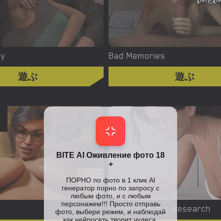
ay
Bad Memories
遊ぶ
遊ぶ
4.85
Undergraduate Research