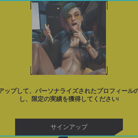
ゲーム
ポルノゲームをダウンロード
ブログ
タグ
ジュアルノベルポルノゲーム📚
4.1
アップして、パーソナライズされたプロフィール
し、限定の実績を獲得してください!
Kidnapped on Halloween
サインアップ
遊ぶ
遊ぶ