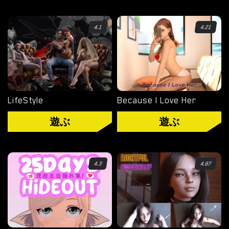
タグ
4.1
4.21
ゲームエンジン
RENPY
RUFFLE
LifeStyle
Because I Love Her
HTML
遊ぶ
遊ぶ
カテゴリー
3D
4.3
4.87
BDSM
ヘンタイ
熟女