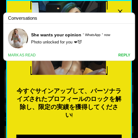
最高評価
人気のある
無料ビジュアルノベルポルノ
新しい
ゲーム📚
ポ
ル
4.1
4.7
ノ
ゲ
今すぐサインアップして、パーソナラ
ー
イズされたプロフィールのロックを解
ム
除し、限定の実績を獲得してくださ
い!
Daryce
Kidnapped on Halloween
最も人気のある
遊ぶ
遊ぶ