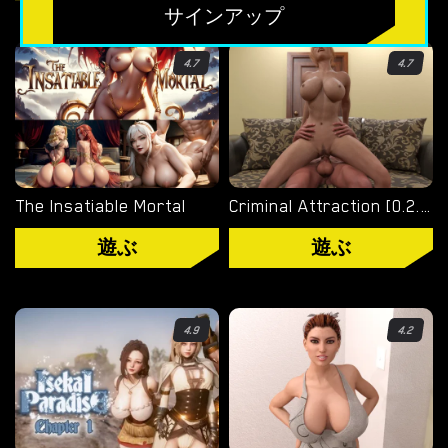
無料のHTMLポルノゲーム
サインアップ
フリーセックスシミュレーター
4.7
4.7
無料エロゲーム
限定ゲーム
OVERWATCH WEEKEND FUCK
The Insatiable Mortal
Criminal Attraction [0.2.7]
OVERWATCH SCHOOL DAYS
遊ぶ
遊ぶ
RESIDENT EVIL NET ADVENTURE
4.9
4.2
ベストチョイス
ゲイポルノゲーム
ポ