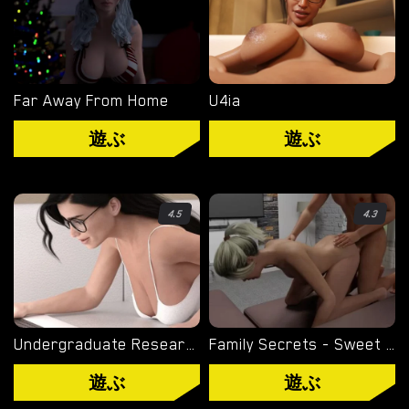
WINDOWS ポルノ ゲーム
MACOS ポルノ ゲーム
Far Away From Home
U4ia
LINUX ポルノ ゲーム
遊ぶ
遊ぶ
デバイス
PC ポルノ ゲーム
4.5
4.3
モバイル ポルノ ゲーム
ダウンロード用追加
ポルノゲーム APK
Undergraduate Research
Family Secrets - Sweet Sister
遊ぶ
遊ぶ
ブログ