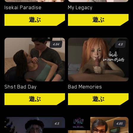
ル
Isekai Paradise
My Legacy
ノ
遊ぶ
遊ぶ
ゲ
ー
ム
を
4.84
4.9
ダ
ウ
ン
ロ
ー
Shst Bad Day
Bad Memories
ド
遊ぶ
遊ぶ
ダウンロード
4.5
4.85
ANDROID ポルノ ゲーム