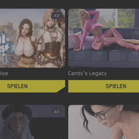
4.9
dise
Candy's Legacy
SPIELEN
SPIELEN
4.5