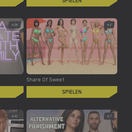
SPIELEN
4.58
4.5
Share Of Sweet
SPIELEN
4.91
4.7