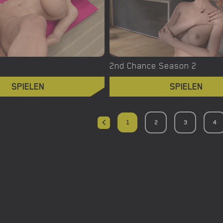
2nd Chance Season 2
SPIELEN
SPIELEN
1
2
3
4