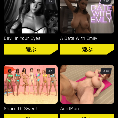
4.1
4.58
タグ
ゲームエンジン
RENPY
Devil In Your Eyes
A Date With Emily
RUFFLE
遊ぶ
遊ぶ
HTML
カテゴリー
4.5
4.49
3D
BDSM
ヘンタイ
Share Of Sweet
AuntMan
熟女