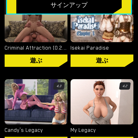
無料のHTMLポルノゲーム
4.7
4.9
サインアップ
フリーセックスシミュレーター
無料エロゲーム
限定ゲーム
Criminal Attraction [0.2.7]
Isekai Paradise
遊ぶ
遊ぶ
OVERWATCH WEEKEND FUCK
OVERWATCH SCHOOL DAYS
RESIDENT EVIL NET ADVENTURE
4.3
4.2
ベストチョイス
ゲイポルノゲーム
Candy's Legacy
My Legacy
ポ