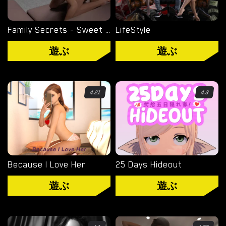
WINDOWS ポルノ ゲーム
Family Secrets - Sweet Sister
LifeStyle
MACOS ポルノ ゲーム
遊ぶ
遊ぶ
LINUX ポルノ ゲーム
デバイス
4.21
4.3
PC ポルノ ゲーム
モバイル ポルノ ゲーム
Because I Love Her
25 Days Hideout
ダウンロード用追加
遊ぶ
遊ぶ
ポルノゲーム APK
ブログ