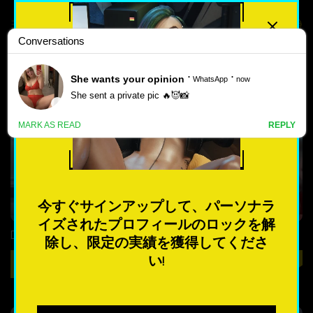
最高評価
人気のある
3D BOOBS ポルノ ゲーム
新しい
4.1
4.5
ポ
ル
ノ
ゲ
今すぐサインアップして、パーソナラ
ー
イズされたプロフィールのロックを解
ム
Daryce
A Failure to Launch
除し、限定の実績を獲得してくださ
い!
遊ぶ
遊ぶ
最も人気のある