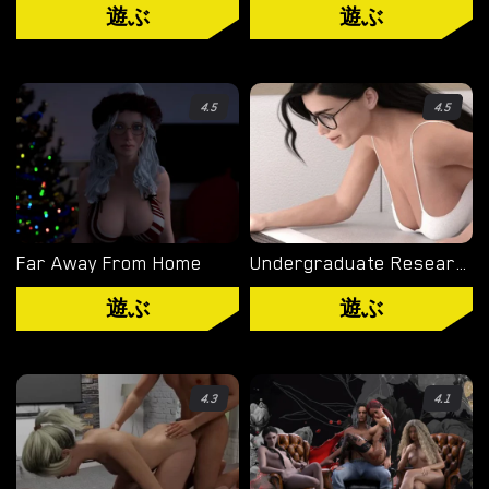
ル
遊ぶ
遊ぶ
ノ
ゲ
ー
4.5
4.5
ム
を
ダ
ウ
ン
Far Away From Home
Undergraduate Research
ロ
遊ぶ
遊ぶ
ー
ド
4.3
4.1
ダウンロード
ANDROID ポルノ ゲーム