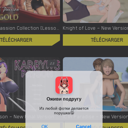
Lesson Of Passion Collection [Lesson Of Passion/Sex & Glory/Real Love 3D]
TÉLÉCHARGER
TÉLÉCHARGER
2.5
Karryn’s Prison – New Final Version 1.2.0b (Full Game) [Remtairy]