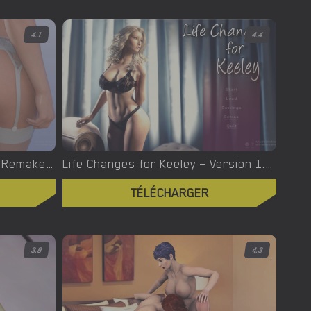
4.1
4.4
Love in Flux – New Prologue Remake [DezraGames]
Life Changes for Keeley – Version 1.0 [Tora Productions]
TÉLÉCHARGER
3.8
4.3