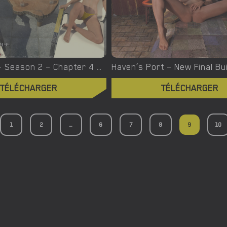
Her Desire – Season 2 – Chapter 4 – New Version 0.14 [Wack Daddy]
TÉLÉCHARGER
TÉLÉCHARGER
1
2
...
6
7
8
9
10