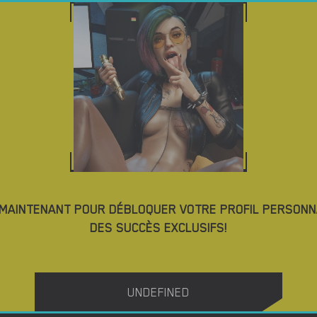
NO
TÉLÉCHARGER DES JEUX PORNO
BLOG
TAGS
ARGER BEST BIG ASS PORN GAMES
4.3
 MAINTENANT POUR DÉBLOQUER VOTRE PROFIL PERSONN
DES SUCCÈS EXCLUSIFS!
Milf Pursuit – New Version 0.9.1 [Dabbi]
UNDEFINED
TÉLÉCHARGER
TÉLÉCHARGER