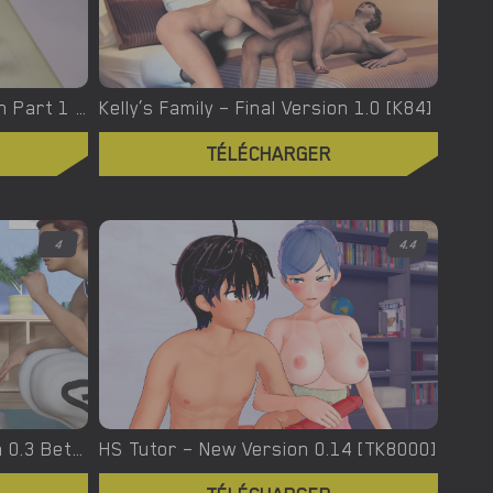
Knight of Love – New Version Part 1 J2 [Slightly Pink Heart]
Kelly’s Family – Final Version 1.0 [K84]
TÉLÉCHARGER
4
4.4
IC In Paradise – New Version 0.3 Beta [ICCreations]
HS Tutor – New Version 0.14 [TK8000]