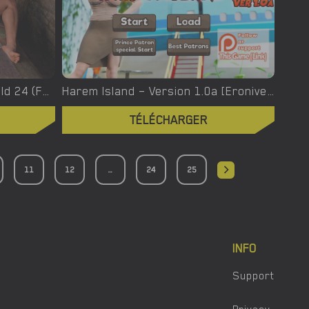
Haven’s Port – New Final Build 24 (Full Game) [Novus]
Harem Island – Version 1.0a [Eroniverse]
TÉLÉCHARGER
11
12
...
24
25
INFO
Support