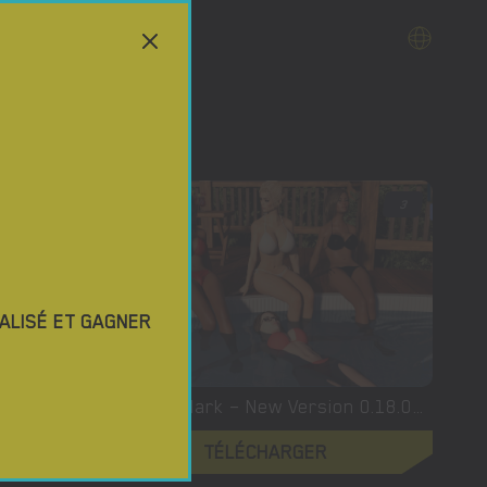
4.5
3
ALISÉ ET GAGNER
Measuring My Cum – New Chapter 4 [Suzinak]
Making a Mark – New Version 0.18.00 [Fasder]
TÉLÉCHARGER