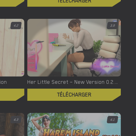
TÉLÉCHARGER
4.2
3.9
ion
Her Little Secret – New Version 0.2.81 [Overflown]
TÉLÉCHARGER
4.3
4.1