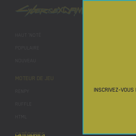
JEUX POR
TÉLÉCH
HAUT 'NOTÉ
POPULAIRE
NOUVEAU
MOTEUR DE JEU
INSCRIVEZ-VOUS
RENPY
RUFFLE
HTML
CATÉGORIES