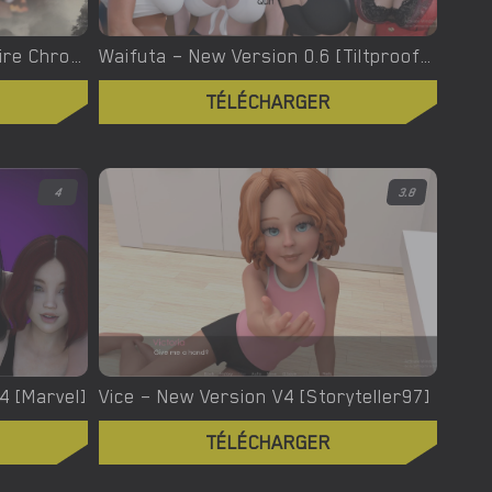
Welcome To Hell – The Vampire Chronicles – New Version 0.1.0 Remastered [NoobPRO Games]
Waifuta – New Version 0.6 [Tiltproofno]
TÉLÉCHARGER
4
3.8
.4 [Marvel]
Vice – New Version V4 [Storyteller97]
TÉLÉCHARGER