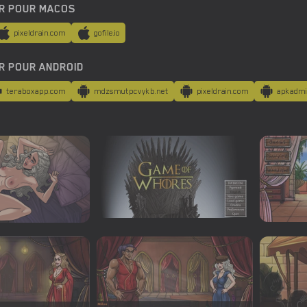
R POUR MACOS
pixeldrain.com
gofile.io
R POUR ANDROID
teraboxapp.com
mdzsmutpcvykb.net
pixeldrain.com
apkadm