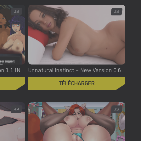
3.5
3.8
Urban Demons – Final Version 1.1 [Nergal]
Unnatural Instinct – New Version 0.6 [Merizmare]
TÉLÉCHARGER
4.4
3.5