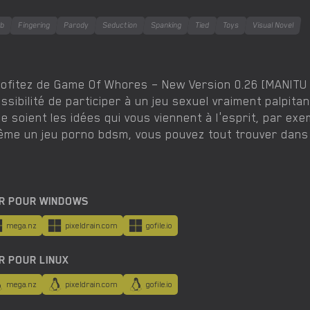
ob
Fingering
Parody
Seduction
Spanking
Tied
Toys
Visual Novel
ofitez de Game Of Whores – New Version 0.26 [MANITU 
ssibilité de participer à un jeu sexuel vraiment palpita
e soient les idées qui vous viennent à l'esprit, par ex
me un jeu porno bdsm, vous pouvez tout trouver dans 
R POUR WINDOWS
mega.nz
pixeldrain.com
gofile.io
R POUR LINUX
mega.nz
pixeldrain.com
gofile.io