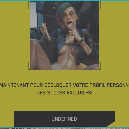
NO
TÉLÉCHARGER DES JEUX PORNO
BLOG
TAGS
 MAINTENANT POUR DÉBLOQUER VOTRE PROFIL PERSONN
DES SUCCÈS EXCLUSIFS!
UNDEFINED