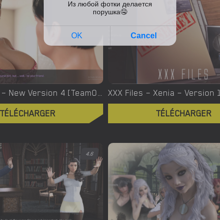
4.4
Yes, We Are – New Version 4 [TeamOfOne]
TÉLÉCHARGER
TÉLÉCHARGER
4.6