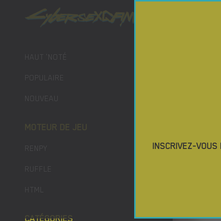
JEUX POR
HAUT 'NOTÉ
POPULAIRE
NOUVEAU
MOTEUR DE JEU
INSCRIVEZ-VOUS
RENPY
RUFFLE
HTML
CATÉGORIES