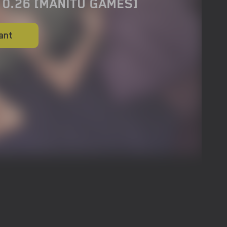
0.26 [MANITU GAMES]
ant