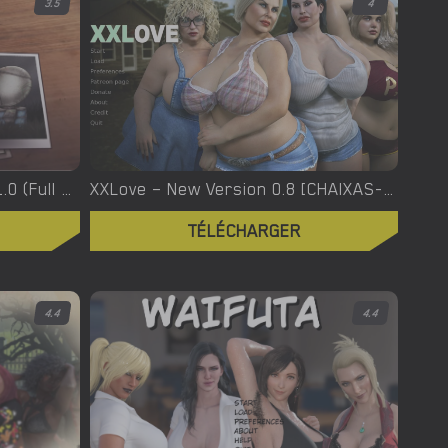
3.5
4
XXX Files – Xenia – Version 1.0 (Full Game) [FutaDomWorld]
XXLove – New Version 0.8 [CHAIXAS-GAMES]
TÉLÉCHARGER
4.4
4.4