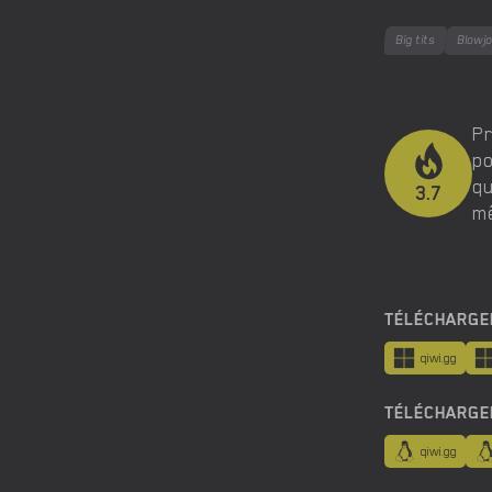
Big tits
Blowj
Pr
po
qu
3.7
mê
TÉLÉCHARGE
qiwi.gg
TÉLÉCHARGE
qiwi.gg