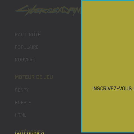
JEUX POR
TÉLÉCH
HAUT 'NOTÉ
POPULAIRE
NOUVEAU
MOTEUR DE JEU
INSCRIVEZ-VOUS
RENPY
RUFFLE
HTML
CATÉGORIES