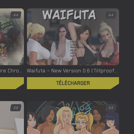
4.4
4.4
Welcome To Hell – The Vampire Chronicles – New Version 0.1.0 Remastered [NoobPRO Games]
Waifuta – New Version 0.6 [Tiltproofno]
TÉLÉCHARGER
3.8
3.5