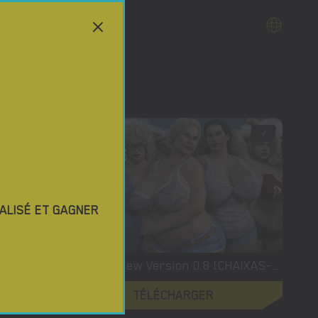
3.5
4
ALISÉ ET GAGNER
XXX Files – Xenia – Version 1.0 (Full Game) [FutaDomWorld]
XXLove – New Version 0.8 [CHAIXAS-GAMES]
TÉLÉCHARGER