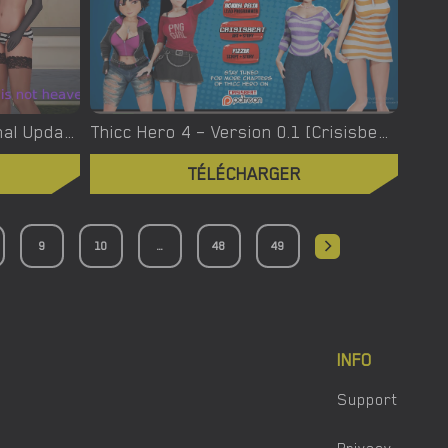
This Is Not Heaven – New Final Update 4 [Altered Vision]
Thicc Hero 4 – Version 0.1 [Crisisbeat]
TÉLÉCHARGER
9
10
...
48
49
INFO
Support