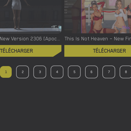
This Time – New Version 2306 [ApocalypseToday]
TÉLÉCHARGER
TÉLÉCHARGER
1
2
3
4
5
6
7
8