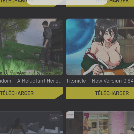
TÉLÉCHARGER
TÉLÉCHARGER
3.8
Town of Femdom – A Reluctant Hero – New Version 0.34 [jinjonkun]
TÉLÉCHARGER
TÉLÉCHARGER
3.6