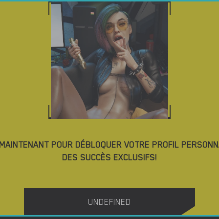
NO
TÉLÉCHARGER DES JEUX PORNO
BLOG
TAGS
ARGER MACOS PORN GAMES
4.4
 MAINTENANT POUR DÉBLOQUER VOTRE PROFIL PERSONN
DES SUCCÈS EXCLUSIFS!
Yes, We Are – New Version 4 [TeamOfOne]
UNDEFINED
TÉLÉCHARGER
TÉLÉCHARGER