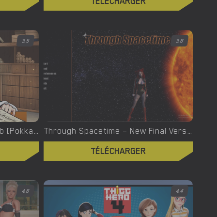
TÉLÉCHARGER
3.5
3.8
Titsnicle – New Version 0.64b [Pokkaloh]
Through Spacetime – New Final Version 1.0 (Full Game) [Empiric]
TÉLÉCHARGER
4.6
4.4