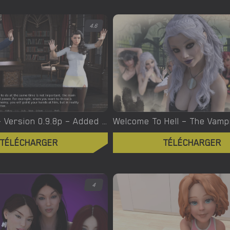
4.6
Witchcraft – Version 0.9.8p – Added Android Port [Red Silhouette]
TÉLÉCHARGER
TÉLÉCHARGER
4