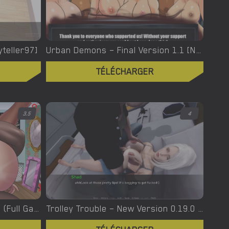
yteller97]
Urban Demons – Final Version 1.1 [Nergal]
TÉLÉCHARGER
3.5
4
Turning Bitch – Final Version (Full Game) [NowaJoestar]
Trolley Trouble – New Version 0.19.0 [NTRaction]