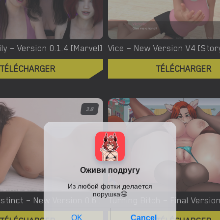
ly – Version 0.1.4 [Marvel]
Vice – New Version V4 [Stor
TÉLÉCHARGER
TÉLÉCHARGER
3.8
Unnatural Instinct – New Version 0.6 [Merizmare]