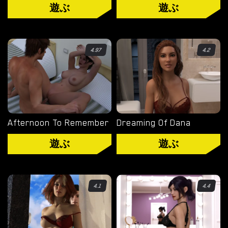
ル
遊ぶ
遊ぶ
ノ
ゲ
ー
4.97
4.2
ム
を
ダ
ウ
ン
Afternoon To Remember
Dreaming Of Dana
ロ
遊ぶ
遊ぶ
ー
ド
4.1
4.4
ダウンロード
ANDROID ポルノ ゲーム