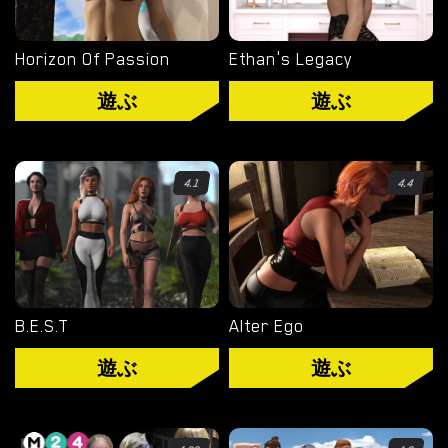
WINDOWS ポルノ ゲーム
Horizon Of Passion
Ethan's Legacy
MACOS ポルノ ゲーム
遊ぶ
遊ぶ
LINUX ポルノ ゲーム
デバイス
4.1
4.4
PC ポルノ ゲーム
モバイル ポルノ ゲーム
B.E.S.T
Alter Ego
ダウンロード用追加
遊ぶ
遊ぶ
ポルノゲーム APK
ブログ