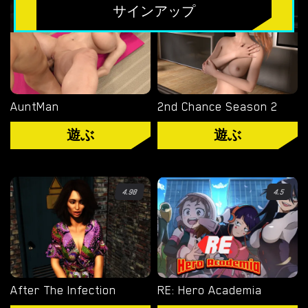
無料のHTMLポルノゲーム
4.49
4.91
サインアップ
フリーセックスシミュレーター
無料エロゲーム
限定ゲーム
AuntMan
2nd Chance Season 2
遊ぶ
遊ぶ
OVERWATCH WEEKEND FUCK
OVERWATCH SCHOOL DAYS
RESIDENT EVIL NET ADVENTURE
4.98
4.5
ベストチョイス
ゲイポルノゲーム
After The Infection
RE: Hero Academia
ポ