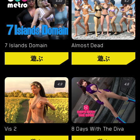
4.69
4.2
タグ
ゲームエンジン
RENPY
7 Islands Domain
Almost Dead
RUFFLE
遊ぶ
遊ぶ
HTML
カテゴリー
4.9
4.6
3D
BDSM
ヘンタイ
Vis 2
8 Days With The Diva
熟女