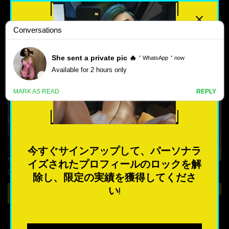
最高評価
人気のある
GROUP ポルノ ゲーム
新しい
4.3
4.5
ポ
ル
ノ
ゲ
今すぐサインアップして、パーソナラ
ー
イズされたプロフィールのロックを解
ム
Candy's Legacy
Share Of Sweet
除し、限定の実績を獲得してくださ
い!
遊ぶ
遊ぶ
最も人気のある