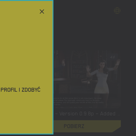
4
4.6
ROFIL I ZDOBYĆ
XXLove – New Version 0.8 [CHAIXAS-GAMES]
Witchcraft – Version 0.9.8p – Added Android Port [Red Silhouette]
POBIERZ