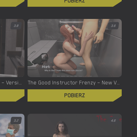
POBIERZ
3.8
3.6
THE SHRiNK R&R – Season 2 – Version 2.4 – Added Android Port [OneManVN]
The Good Instructor Frenzy – New Version 1.40 [LovelyBone Productions]
POBIERZ
3.2
4.6