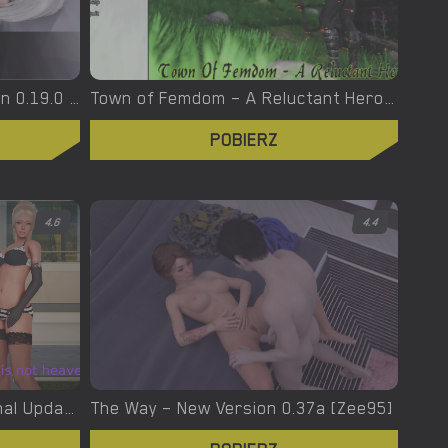
Trolley Trouble – New Version 0.19.0 [NTRaction]
Town of Femdom – A Reluctant Hero – New Version 0.34 [jinjonkun]
POBIERZ
4.6
4.4
This Is Not Heaven – New Final Update 4 [Altered Vision]
The Way – New Version 0.37a [Zee95]