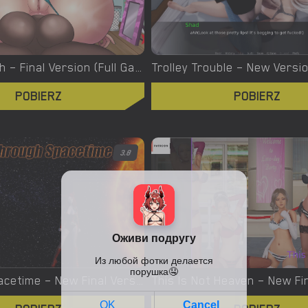
Turning Bitch – Final Version (Full Game) [NowaJoestar]
POBIERZ
POBIERZ
3.8
Through Spacetime – New Final Version 1.0 (Full Game) [Empiric]