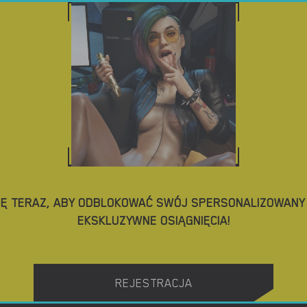
NO
POBIERZ GRY PORNO
BLOG
TAGI
Z NAJLEPSZE GRY PORNO NA MOBILE
4.4
IĘ TERAZ, ABY ODBLOKOWAĆ SWÓJ SPERSONALIZOWANY P
EKSKLUZYWNE OSIĄGNIĘCIA!
Yes, We Are – New Version 4 [TeamOfOne]
REJESTRACJA
POBIERZ
POBIERZ