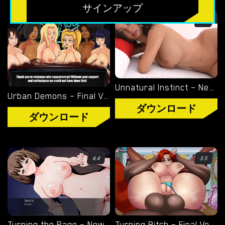
無料のHTMLポルノゲーム
サインアップ
フリーセックスシミュレーター
3.5
3.8
無料エロゲーム
限定ゲーム
Unnatural Instinct – New Version 0.6 [Merizmare]
Urban Demons – Final Version 1.1 [Nergal]
OVERWATCH WEEKEND FUCK
ダウンロード
ダウンロード
OVERWATCH SCHOOL DAYS
RESIDENT EVIL NET ADVENTURE
4.4
3.5
ベストチョイス
ゲイポルノゲーム
ポ
Turning the Page – New Version 0.20.1 [Azienda]
Turning Bitch – Final Version (Full Game) [NowaJoestar]