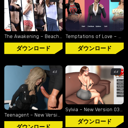
タグ
ゲームエンジン
RENPY
The Awakening – Beach Episode – Full Mini-Game [SLim Games]
Temptations of Love – New Version 1.7 [Ruby Romance Games]
RUFFLE
ダウンロード
ダウンロード
HTML
4.5
4.4
カテゴリー
3D
BDSM
Sylvia – New Version 03/2022 [ManorStories]
ヘンタイ
Teenagent – New Version 0.4 [Nickfifa]
ダウンロード
熟女
ダウンロード