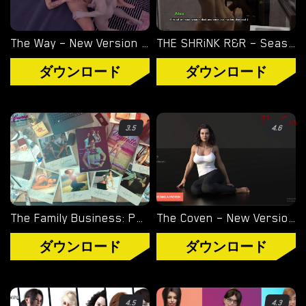
WINDOWS ポルノ ゲーム
The Way – New Version 0.37a [Zee95]
THE SHRiNK R&R – Season 2 – Version 2.4 – Added Android Port [OneManVN]
MACOS ポルノ ゲーム
ダウンロード
ダウンロード
LINUX ポルノ ゲーム
デバイス
3.5
4.6
PC ポルノ ゲーム
モバイル ポルノ ゲーム
The Family Business: Parallel Universe – Fixed Version 1.11 [Nemesia Productions]
The Coven – New Version 0.8 [Former Flame]
ダウンロード用追加
ダウンロード
ダウンロード
ポルノゲーム APK
ブログ
4.5
4.3