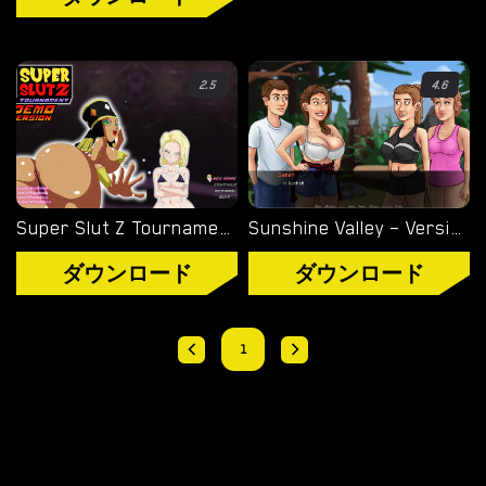
オーバーウォッチ
ディミトレスク夫人
2.5
4.6
バイオハザード
ビジュアルノベル
Super Slut Z Tournament – New Final Version [riffsandskulls]
Sunshine Valley – Version 0.1 [Rehex]
ダウンロード
ダウンロード
1