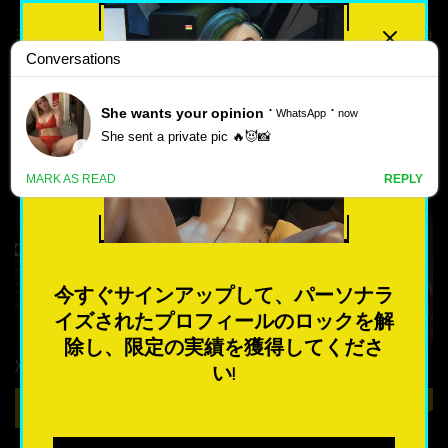
最高評価
人気のある
最高の BIG ASS} ポルノ ゲーム
新しい
をダウンロード
ポ
ル
4
4.4
ノ
ゲ
今すぐサインアップして、パーソナラ
ー
イズされたプロフィールのロックを解
ム
除し、限定の実績を獲得してくださ
XXLove – New Version 0.8 [CHAIXAS-GAMES]
Waifuta – New Version 0.6 [Tiltproofno]
い!
最も人気のある
ダウンロード
ダウンロード