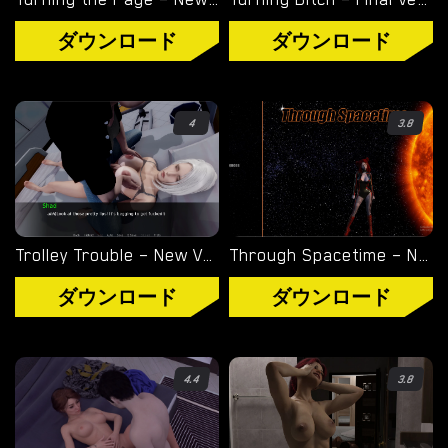
ル
ダウンロード
ダウンロード
ノ
ゲ
ー
ム
4
3.8
を
ダ
ウ
ン
Trolley Trouble – New Version 0.19.0 [NTRaction]
Through Spacetime – New Final Version 1.0 (Full Game) [Empiric]
ロ
ー
ダウンロード
ダウンロード
ド
ダウンロード
4.4
3.8
ANDROID ポルノ ゲーム