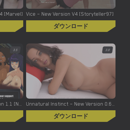
.4 [Marvel]
Vice – New Version V4 [Storyteller97]
ダウンロード
3.5
3.8
Urban Demons – Final Version 1.1 [Nergal]
Unnatural Instinct – New Version 0.6 [Merizmare]
ダウンロード