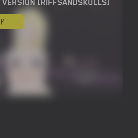
 VERSION [RIFFSANDSKULLS]
ド