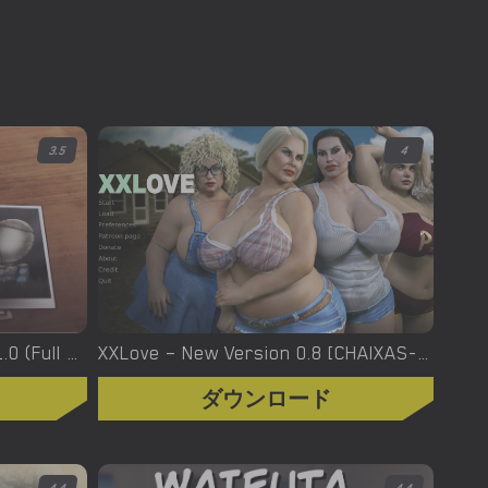
3.5
4
XXX Files – Xenia – Version 1.0 (Full Game) [FutaDomWorld]
XXLove – New Version 0.8 [CHAIXAS-GAMES]
ダウンロード