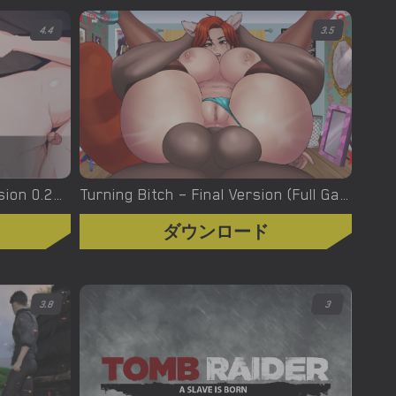
4.4
3.5
Turning the Page – New Version 0.20.1 [Azienda]
Turning Bitch – Final Version (Full Game) [NowaJoestar]
ダウンロード
3.8
3