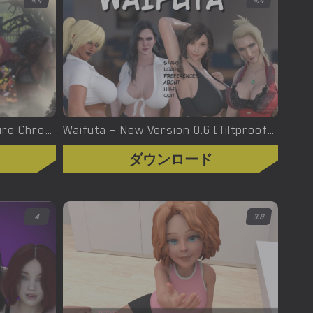
4.4
4.4
Welcome To Hell – The Vampire Chronicles – New Version 0.1.0 Remastered [NoobPRO Games]
Waifuta – New Version 0.6 [Tiltproofno]
ダウンロード
4
3.8