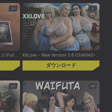
3.5
4
XXX Files – Xenia – Version 1.0 (Full Game) [FutaDomWorld]
XXLove – New Version 0.8 [CHAIXAS-GAMES]
ダウンロード
4.4
4.4