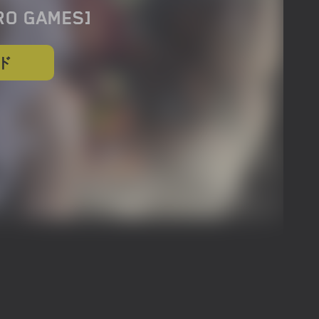
RO GAMES]
ド