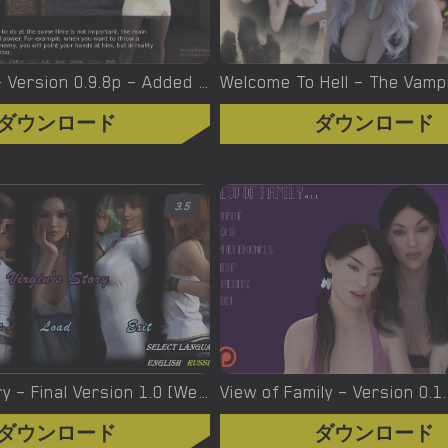
Witchcraft – Version 0.9.8p – Added Android Port [Red Silhouette]
ダウンロード
ダウンロード
3.5
Virgin’s Story – Final Version 1.0 [Wet Pantsu Games]
View of Family – Version 0.1
ダウンロード
ダウンロード