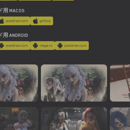
用 MACOS
pixeldrain.com
gofile.io
 ANDROID
pixeldrain.com
mega.nz
pixeldrain.com