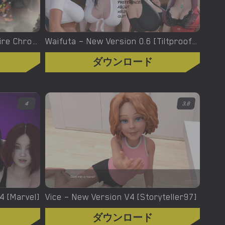
Welcome To Hell – The Vampire Chronicles – New Version 0.1.0 Remastered [NoobPRO Games]
Waifuta – New Version 0.6 [Tiltproofno]
ダウンロード
4
3.8
.4 [Marvel]
Vice – New Version V4 [Storyteller97]
ダウンロード