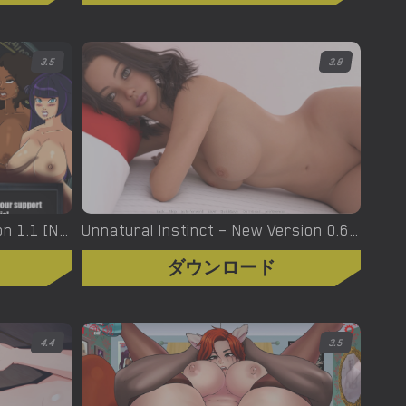
3.5
3.8
Urban Demons – Final Version 1.1 [Nergal]
Unnatural Instinct – New Version 0.6 [Merizmare]
ダウンロード
4.4
3.5