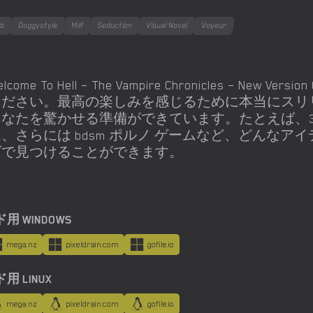
ob
Doggystyle
Milf
Seduction
Visual Novel
Voyeur
elcome To Hell – The Vampire Chronicles – New Ver
ください。最高の楽しみを感じるために本当にスリ
あなたを驚かせる準備ができています。たとえば、3D
ム、さらには bdsm ポルノ ゲームなど、どんな
グで見つけることができます。
 WINDOWS
mega.nz
pixeldrain.com
gofile.io
 LINUX
mega.nz
pixeldrain.com
gofile.io