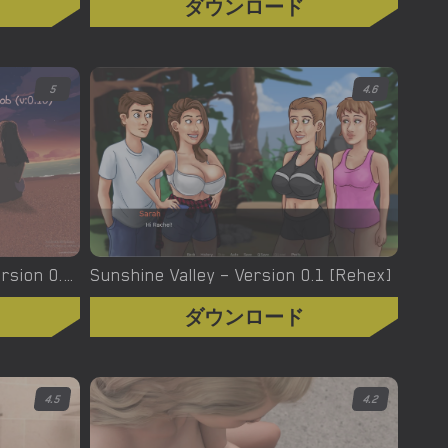
ダウンロード
5
4.6
Sweet Summer job – New Version 0.77 [Snark Multimedia]
Sunshine Valley – Version 0.1 [Rehex]
ダウンロード
4.5
4.2