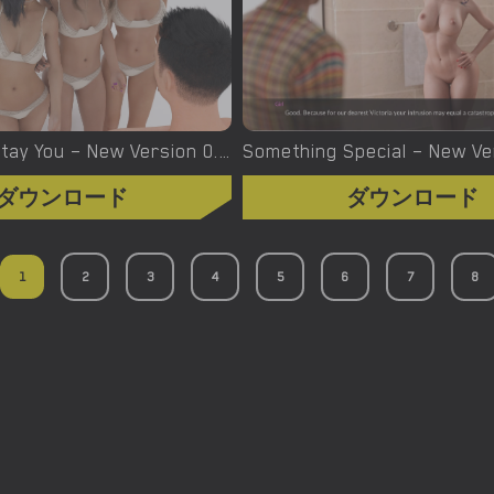
Stay True, Stay You – New Version 0.3.0 [Danson]
ダウンロード
ダウンロード
1
2
3
4
5
6
7
8