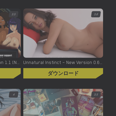
3.5
3.8
Urban Demons – Final Version 1.1 [Nergal]
Unnatural Instinct – New Version 0.6 [Merizmare]
ダウンロード
4
3.5