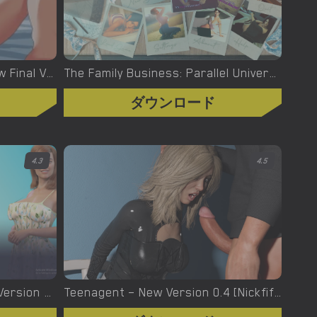
The Star Cove Incident – New Final Version 1.01 (Full Game) [Smiling Dog]
The Family Business: Parallel Universe – Fixed Version 1.11 [Nemesia Productions]
ダウンロード
4.3
4.5
Temptations of Love – New Version 1.7 [Ruby Romance Games]
Teenagent – New Version 0.4 [Nickfifa]