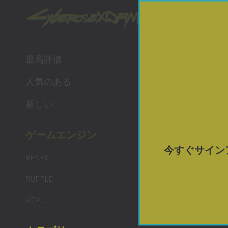
ポルノ 
最高の 
最高評価
人気のある
新しい
ゲームエンジン
今すぐサイン
RENPY
RUFFLE
HTML