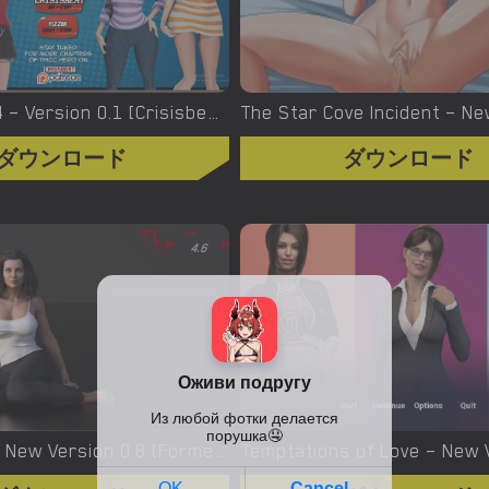
Thicc Hero 4 – Version 0.1 [Crisisbeat]
ダウンロード
ダウンロード
4.6
The Coven – New Version 0.8 [Former Flame]