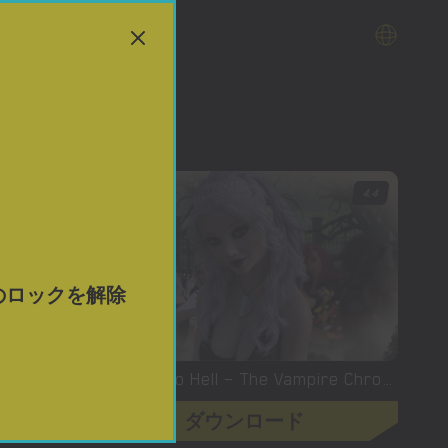
ード
4
4.4
のロックを解除
XXLove – New Version 0.8 [CHAIXAS-GAMES]
Welcome To Hell – The Vampire Chronicles – New Version 0.1.0 Remastered [NoobPRO Games]
ダウンロード