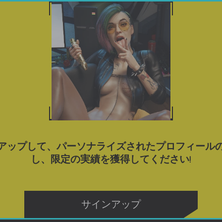
ゲーム
ポルノゲームをダウンロード
ブログ
タグ
MILF} ポルノ ゲームをダウンロ
4.4
アップして、パーソナライズされたプロフィール
し、限定の実績を獲得してください!
Yes, We Are – New Version 4 [TeamOfOne]
サインアップ
ダウンロード
ダウンロード