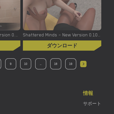
Something Special – New Version 0.1.13 [WonderGames]
Shattered Minds – New Version 0.10 [eXtasy Games]
ダウンロード
9
10
...
18
19
情報
サポート