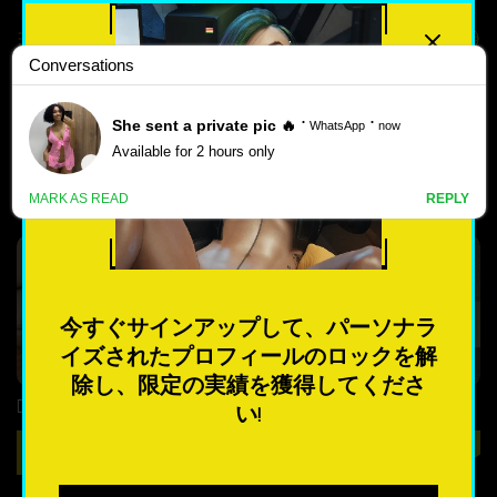
最高評価
人気のある
最高の BIG TITS} ポルノ ゲーム
新しい
をダウンロード
ポ
ル
4.1
2.4
ノ
ゲ
今すぐサインアップして、パーソナラ
ー
イズされたプロフィールのロックを解
ム
除し、限定の実績を獲得してくださ
Dark Seed Chronicles – Version 1.3 – Elite Edition [LewdKitty]
Dark Mind – New Version 0.3 [Dark Crow]
い!
最も人気のある
ダウンロード
ダウンロード