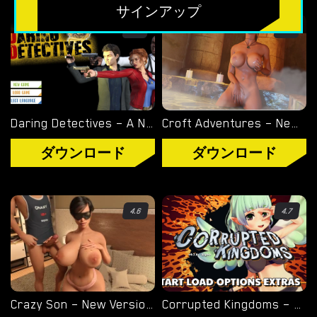
無料のHTMLポルノゲーム
サインアップ
フリーセックスシミュレーター
3.8
3.7
無料エロゲーム
限定ゲーム
Daring Detectives – A New Life – New Final Version 0.81 (Full Game) [Ashley Ratajkowsky]
Croft Adventures – New Version 0.6.5a [PixDES]
OVERWATCH WEEKEND FUCK
ダウンロード
ダウンロード
OVERWATCH SCHOOL DAYS
RESIDENT EVIL NET ADVENTURE
4.6
4.7
ベストチョイス
ゲイポルノゲーム
Crazy Son – New Version 0.01b [Crazy Wanker]
Corrupted Kingdoms – New Version 0.21 Patreon [ArcGames]
ポ