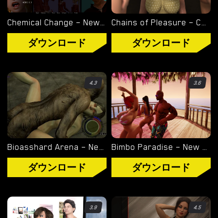
WINDOWS ポルノ ゲーム
Chemical Change – New Version 3.0 (Full Game) [Etanolo]
Chains of Pleasure – Chapter 4 [ShuttleCockGames]
MACOS ポルノ ゲーム
ダウンロード
ダウンロード
LINUX ポルノ ゲーム
4.3
3.6
デバイス
PC ポルノ ゲーム
モバイル ポルノ ゲーム
Bioasshard Arena – New Version 0.9.271 [VersusX]
Bimbo Paradise – New Version 0.8.9 [P1NUPS Games]
ダウンロード用追加
ダウンロード
ダウンロード
ポルノゲーム APK
ブログ
3.9
4.5