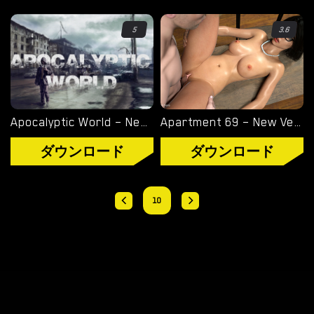
オーバーウォッチ
5
3.6
ディミトレスク夫人
バイオハザード
ビジュアルノベル
Apocalyptic World – New Version 0.34 [ttyrke]
Apartment 69 – New Version 0.07 [Luxee]
ダウンロード
ダウンロード
10