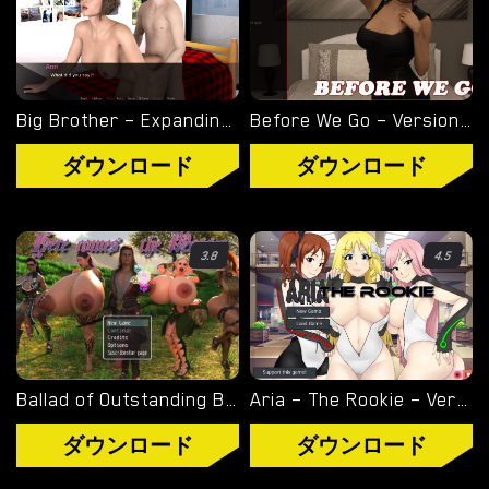
タグ
ゲームエンジン
Big Brother – Expanding The Family – Version 0.1 [MoneyNutz]
Before We Go – Version 1.0 (Full Mini-Game) [xINTRUSIONx]
RENPY
ダウンロード
ダウンロード
RUFFLE
HTML
3.8
4.5
カテゴリー
3D
BDSM
Ballad of Outstanding Bimbo Sorcery – New Version 0.09 [Screwthename]
Aria – The Rookie – Version 2.1 Deluxe [Vortex00]
ヘンタイ
ダウンロード
ダウンロード
熟女