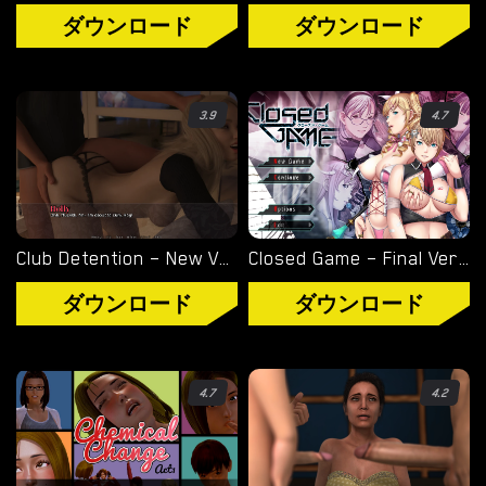
ル
ダウンロード
ダウンロード
ノ
ゲ
ー
3.9
4.7
ム
を
ダ
ウ
ン
Club Detention – New Version 0.067 [Yorma86]
Closed Game – Final Version (Full Game) [Empress]
ロ
ダウンロード
ダウンロード
ー
ド
4.7
4.2
ダウンロード
ANDROID ポルノ ゲーム