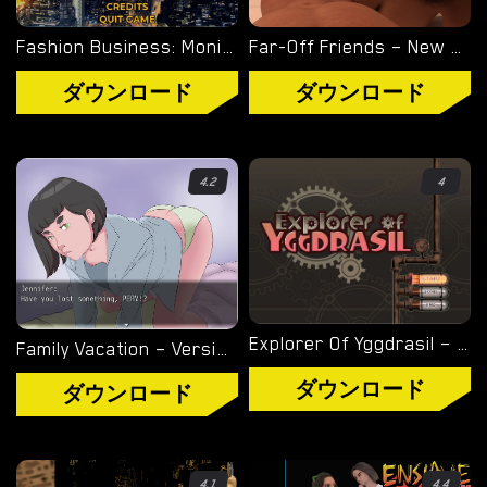
タグ
Fashion Business: Monica’s Adventures – Episode 1 [DecentMonkey]
Far-Off Friends – New Version 0.6 [FFCreations]
ゲームエンジン
ダウンロード
ダウンロード
RENPY
RUFFLE
4.2
4
HTML
カテゴリー
3D
Explorer Of Yggdrasil – Version 1.01 (Full Game) [Black Train / Kagura Games]
Family Vacation – Version 0.1.0 [Henr]
BDSM
ダウンロード
ダウンロード
ヘンタイ
熟女
4.1
4.4