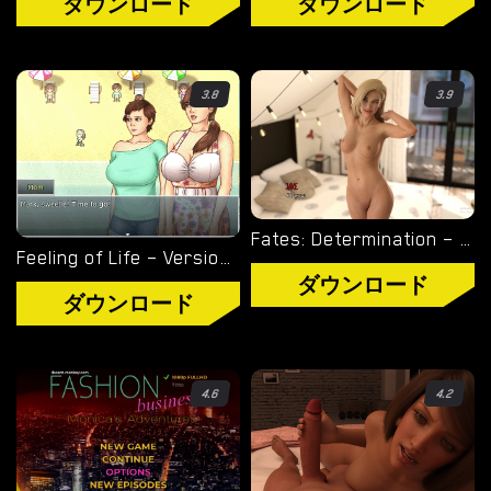
ダウンロード
ダウンロード
WINDOWS ポルノ ゲーム
MACOS ポルノ ゲーム
3.8
3.9
LINUX ポルノ ゲーム
デバイス
Fates: Determination – New Final Episode 6 (Full Game) [eXtasy Games]
PC ポルノ ゲーム
Feeling of Life – Version 0.12.1 [DirtyPlaster]
ダウンロード
モバイル ポルノ ゲーム
ダウンロード
ダウンロード用追加
4.6
4.2
ポルノゲーム APK
ブログ