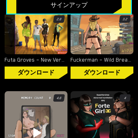
無料のHTMLポルノゲーム
サインアップ
フリーセックスシミュレーター
2.8
3.2
無料エロゲーム
限定ゲーム
Futa Groves – New Version 0.10 [FapmanProductions]
Fuckerman – Wild Breast – New Version 0.1 [Bambook]
OVERWATCH WEEKEND FUCK
ダウンロード
ダウンロード
OVERWATCH SCHOOL DAYS
RESIDENT EVIL NET ADVENTURE
4.6
4
ベストチョイス
ゲイポルノゲーム
ポ