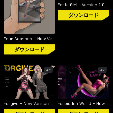
ル
Forte Girl – Version 1.0 (Full Game) [hyper-mind Graphics]
ノ
ダウンロード
ゲ
ー
ム
を
Four Seasons – New Version 0.6 [Hitozuma]
ダ
ダウンロード
ウ
ン
ロ
4.6
4.4
ー
ド
ダウンロード
Forgive – New Version 0.02 Update 3 [Fra_Seorn]
Forbidden World – New Version 0.2 [MX3Graphics]
ANDROID ポルノ ゲーム