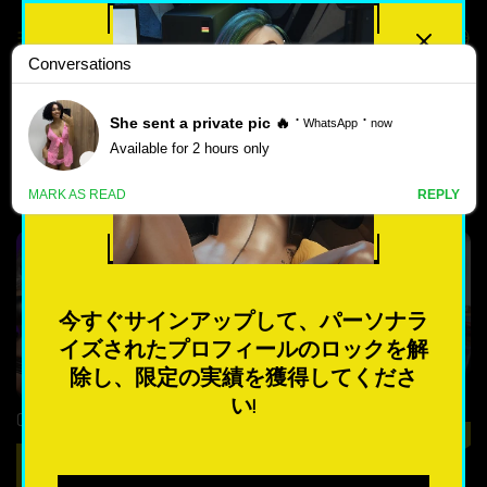
最高評価
人気のある
最高の BIG TITS} ポルノ ゲーム
新しい
をダウンロード
ポ
ル
3.8
4.4
ノ
ゲ
今すぐサインアップして、パーソナラ
ー
イズされたプロフィールのロックを解
ム
除し、限定の実績を獲得してくださ
FWILF Angels – New Final Episode 10 (Full Game) [CHAIXAS-GAMES]
い!
Giantess Spa – Investigation – New Version 0.3.5 [Lucifer and Lilith Synd]
最も人気のある
ダウンロード
ダウンロード