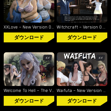
XXLove – New Version 0.8 [CHAIXAS-GAMES]
Witchcraft – Version 0.9.8p – Added Android Port [Red Silhouette]
ダウンロード
ダウンロード
4.4
4.4
Welcome To Hell – The Vampire Chronicles – New Version 0.1.0 Remastered [NoobPRO Games]
Waifuta – New Version 0.6 [Tiltproofno]
ダウンロード
ダウンロード