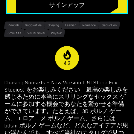
無料のHTMLポルノゲーム
サインアップ
フリーセックスシミュレーター
Blowjob
Doggystyle
Groping
Lesbian
Romance
Seduction
無料エロゲーム
Small tits
Visual Novel
Voyeur
限定ゲーム
OVERWATCH WEEKEND FUCK
4.3
OVERWATCH SCHOOL DAYS
Chasing Sunsets – New Version 0.9 [Stone Fox
RESIDENT EVIL NET ADVENTURE
Studios] をお楽しみください。最高の楽しみを
感じるために本当にスリリングなセックス ゲ
ベストチョイス
ームに参加する機会であなたを驚かせる準備
ができています。たとえば、3D ポルノ ゲー
ゲイポルノゲーム
ム、エロアニメ ポルノ ゲーム、さらには
bdsm ポルノ ゲームなど、どんなアイデアが思
ポ
い浮かんでも、すべて当社のカタログで見つ