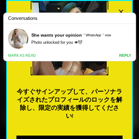
最高評価
人気のある
新しい
ポ
CHASING SUNSETS – NEW
ル
VERSION 0.9 [STONE FOX
ノ
ゲ
STUDIOS]
今すぐサインアップして、パーソナラ
ー
イズされたプロフィールのロックを解
ム
除し、限定の実績を獲得してくださ
今すぐダウンロード
い!
最も人気のある