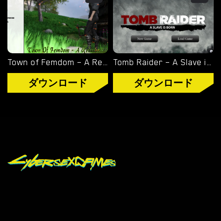
Town of Femdom – A Reluctant Hero – New Version 0.34 [jinjonkun]
Tomb Raider – A Slave is Born – Version 1.2 [Junkymana]
ダウンロード
ダウンロード