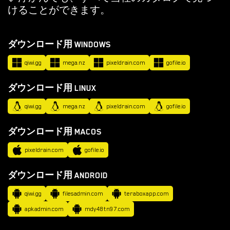
ル
けることができます。
ノ
ゲ
ダウンロード用 WINDOWS
ー
ム
qiwi.gg
mega.nz
pixeldrain.com
gofile.io
を
ダウンロード用 LINUX
ダ
ウ
qiwi.gg
mega.nz
pixeldrain.com
gofile.io
ン
ダウンロード用 MACOS
ロ
ー
pixeldrain.com
gofile.io
ド
ダウンロード用 ANDROID
qiwi.gg
filesadmin.com
teraboxapp.com
ダウンロード
apkadmin.com
mdy48tn97.com
ANDROID ポルノ ゲーム