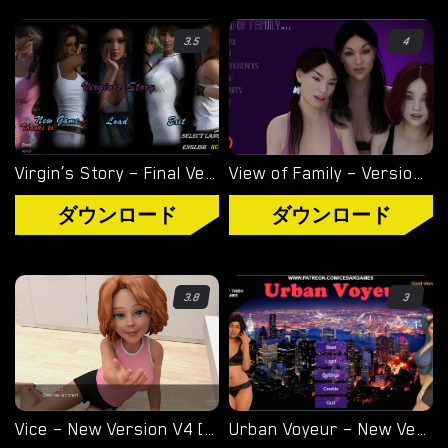
3.5
4
Virgin’s Story – Final Version 1.0 [Wet Pantsu Games]
View of Family – Version 0.1.4 [Marvel]
ダウンロード
ダウンロード
3.8
3
Vice – New Version V4 [Storyteller97]
Urban Voyeur – New Version 1.0.0 (Full Game) [Cesar Games]