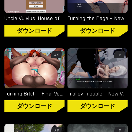
Uncle Vulvius’ House of Pleasure – New Version 0.14.1 [CherrySock]
Turning the Page – New Version 0.20.1 [Azienda]
ダウンロード
ダウンロード
3.5
4
Turning Bitch – Final Version (Full Game) [NowaJoestar]
Trolley Trouble – New Version 0.19.0 [NTRaction]
ダウンロード
ダウンロード
3.8
3