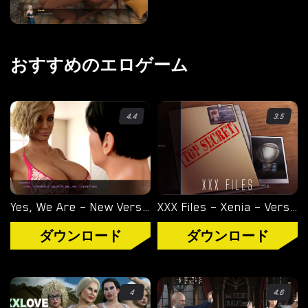
オーバーウォッチ
ディミトレスク夫人
おすすめのエロゲーム
バイオハザード
ビジュアルノベル
4.4
3.5
Yes, We Are – New Version 4 [TeamOfOne]
XXX Files – Xenia – Version 1.0 (Full Game) [FutaDomWorld]
ダウンロード
ダウンロード
4
4.6