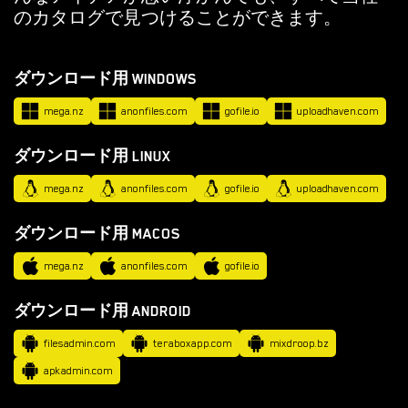
ル
のカタログで見つけることができます。
ノ
ゲ
ダウンロード用 WINDOWS
ー
ム
mega.nz
anonfiles.com
gofile.io
uploadhaven.com
を
ダウンロード用 LINUX
ダ
ウ
mega.nz
anonfiles.com
gofile.io
uploadhaven.com
ン
ダウンロード用 MACOS
ロ
ー
mega.nz
anonfiles.com
gofile.io
ド
ダウンロード用 ANDROID
filesadmin.com
teraboxapp.com
mixdroop.bz
ダウンロード
apkadmin.com
ANDROID ポルノ ゲーム