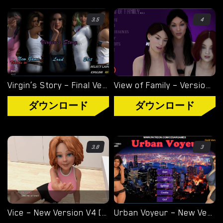
3.5
4
Virgin’s Story – Final Version 1.0 [Wet Pantsu Games]
View of Family – Version 0.1.4 [Marvel]
ダウンロード
ダウンロード
3.8
3
Vice – New Version V4 [Storyteller97]
Urban Voyeur – New Version 1.0.0 (Full Game) [Cesar Games]