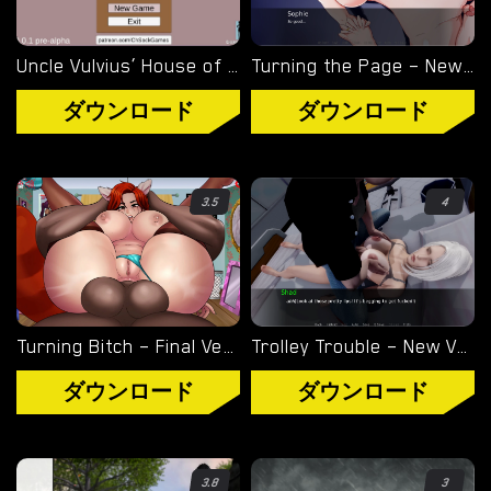
Uncle Vulvius’ House of Pleasure – New Version 0.14.1 [CherrySock]
Turning the Page – New Version 0.20.1 [Azienda]
ダウンロード
ダウンロード
3.5
4
Turning Bitch – Final Version (Full Game) [NowaJoestar]
Trolley Trouble – New Version 0.19.0 [NTRaction]
ダウンロード
ダウンロード
3.8
3