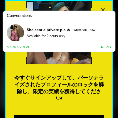
最高評価
人気のある
新しい
ポ
CITY OF BROKEN DREAMERS –
ル
NEW CHAPTER 14 – VERSION
ノ
ゲ
1.14.0 [PHILLYGAMES]
今すぐサインアップして、パーソナラ
ー
イズされたプロフィールのロックを解
ム
除し、限定の実績を獲得してくださ
今すぐダウンロード
い!
最も人気のある