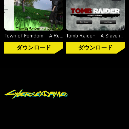
Town of Femdom – A Reluctant Hero – New Version 0.34 [jinjonkun]
Tomb Raider – A Slave is Born – Version 1.2 [Junkymana]
ダウンロード
ダウンロード