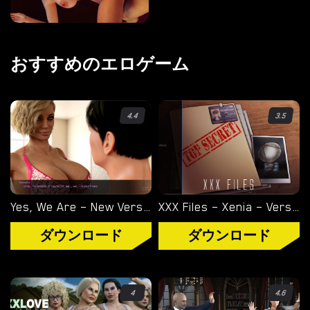
オーバーウォッチ
ディミトレスク夫人
おすすめのエロゲーム
バイオハザード
ビジュアルノベル
4.4
3.5
Yes, We Are – New Version 4 [TeamOfOne]
XXX Files – Xenia – Version 1.0 (Full Game) [FutaDomWorld]
ダウンロード
ダウンロード
4
4.6