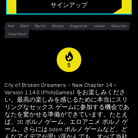
無料のHTMLポルノゲーム
サインアップ
フリーセックスシミュレーター
Anal
Bdsm
Big tits
Blowjob
Doggystyle
Lesbian
Seduction
無料エロゲーム
Visual Novel
限定ゲーム
OVERWATCH WEEKEND FUCK
5
OVERWATCH SCHOOL DAYS
City of Broken Dreamers – New Chapter 14 –
RESIDENT EVIL NET ADVENTURE
Version 1.14.0 [PhillyGames] をお楽しみくださ
い。最高の楽しみを感じるために本当にスリ
ベストチョイス
リングなセックス ゲームに参加する機会であ
なたを驚かせる準備ができています。たとえ
ゲイポルノゲーム
ば、3D ポルノ ゲーム、エロアニメ ポルノ ゲ
ーム、さらには bdsm ポルノ ゲームなど、ど
ポ
んなアイデアが思い浮かんでも、すべて当社