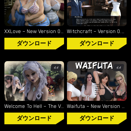
XXLove – New Version 0.8 [CHAIXAS-GAMES]
Witchcraft – Version 0.9.8p – Added Android Port [Red Silhouette]
ダウンロード
ダウンロード
4.4
4.4
Welcome To Hell – The Vampire Chronicles – New Version 0.1.0 Remastered [NoobPRO Games]
Waifuta – New Version 0.6 [Tiltproofno]
ダウンロード
ダウンロード