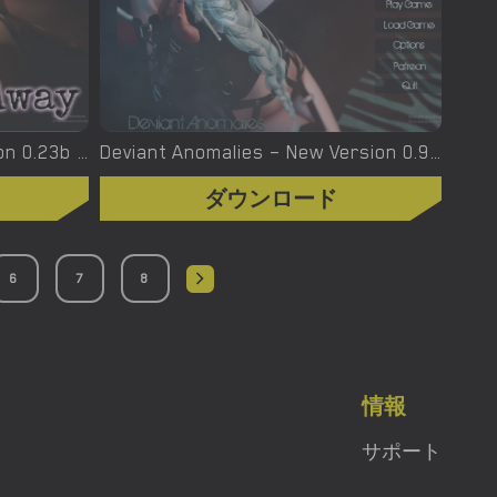
Dwindling Away – New Version 0.23b [OpenHighHat & VMan]
Deviant Anomalies – New Version 0.9.5 Beta [MoolahMilk]
ダウンロード
6
7
8
情報
サポート