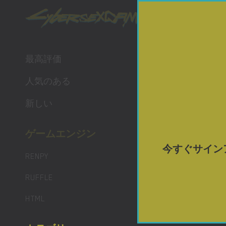
ポルノ 
最高の 
最高評価
人気のある
新しい
ゲームエンジン
今すぐサイン
RENPY
RUFFLE
HTML