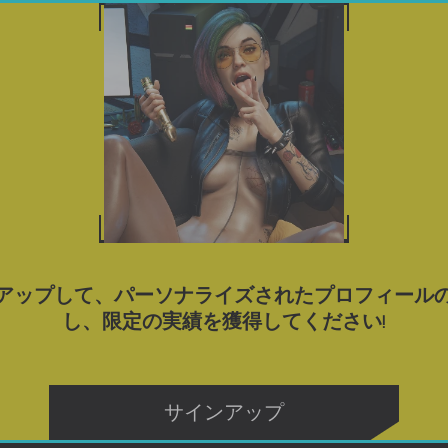
ゲーム
ポルノゲームをダウンロード
ブログ
タグ
DOMINATION} ポルノ ゲームを
3.4
アップして、パーソナライズされたプロフィール
し、限定の実績を獲得してください!
Suspicious Hypnosis – New Final Version 1.31 (Full Game) [SPodvohom Games]
サインアップ
ダウンロード
ダウンロード