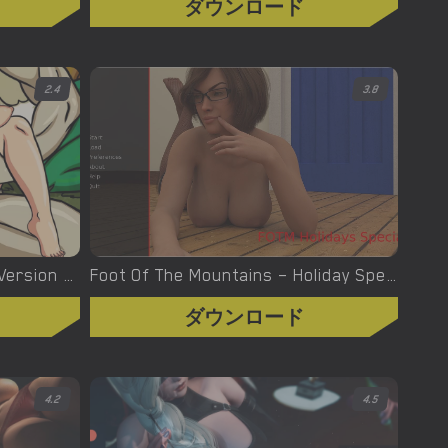
ダウンロード
2.4
3.8
Forbidden Fruit – New Final Version 1.0 (Full Game) [Magic Fingers]
Foot Of The Mountains – Holiday Special 2020 – Version 1.0 (Full Game) [SerialNumberComics]
ダウンロード
4.2
4.5