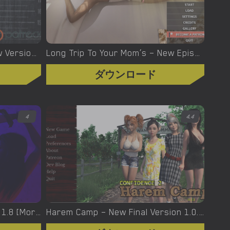
Luna’s fall from grace – New Version 0.33 [Frozen Synapse]
Long Trip To Your Mom’s – New Episode 6 – Version 0.6.0 [DasMaster]
ダウンロード
4
4.4
Inner Growth – New Version 1.8 [Morally Purple]
Harem Camp – New Final Version 1.0.0 (Full Game) [Dirty Secret Studio]