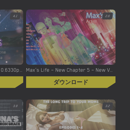
4.1
2.6
Milfairy Tales – New Version 0.6330p [LeelaK]
Max’s Life – New Chapter 5 – New Version 0.51 [Kuggazer]
ダウンロード
3.9
3.2