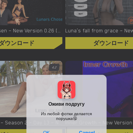
Lunars Chosen – New Version 0.26 [PTGames]
ダウンロード
ダウンロード
4.2
Lewd Island – Season 2 – Day 13 – New Final Version 1.00 (Full Game) [xRed Games]