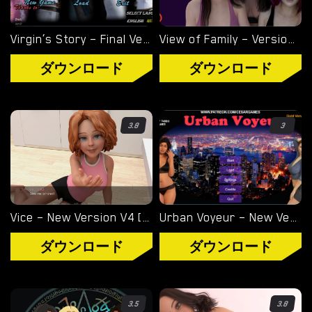
Virgin’s Story – Final Version 1.0 [Wet Pantsu Games]
View of Family – Version 0.1.4 [Marvel]
ダウンロード
ダウンロード
3.8
3
Vice – New Version V4 [Storyteller97]
Urban Voyeur – New Version 1.0.0 (Full Game) [Cesar Games]
ダウンロード
ダウンロード
3.5
3.8