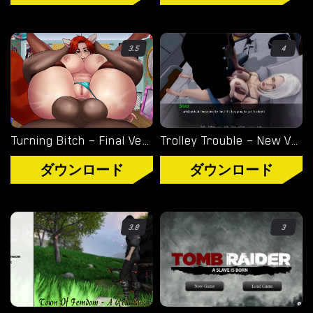
3.5
4
Turning Bitch – Final Version (Full Game) [NowaJoestar]
Trolley Trouble – New Version 0.19.0 [NTRaction]
ダウンロード
ダウンロード
3.8
3