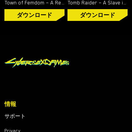
Town of Femdom – A Reluctant Hero – New Version 0.34 [jinjonkun]
Tomb Raider – A Slave is Born – Version 1.2 [Junkymana]
ダウンロード
ダウンロード
情報
サポート
Privacy