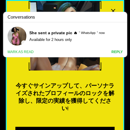
最高評価
人気のある
新しい
ポ
ル
INNER GROWTH – NEW VERSION
ノ
1.8 [MORALLY PURPLE]
ゲ
今すぐサインアップして、パーソナラ
ー
イズされたプロフィールのロックを解
ム
今すぐダウンロード
除し、限定の実績を獲得してくださ
い!
最も人気のある