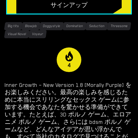
無料のHTMLポルノゲーム
サインアップ
フリーセックスシミュレーター
Big tits
Blowjob
Doggystyle
Domination
Seduction
Threesome
無料エロゲーム
Visual Novel
Voyeur
限定ゲーム
OVERWATCH WEEKEND FUCK
4
OVERWATCH SCHOOL DAYS
Inner Growth – New Version 1.8 [Morally Purple] を
RESIDENT EVIL NET ADVENTURE
お楽しみください。最高の楽しみを感じるた
めに本当にスリリングなセックス ゲームに参
ベストチョイス
加する機会であなたを驚かせる準備ができて
います。たとえば、3D ポルノ ゲーム、エロア
ゲイポルノゲーム
ニメ ポルノ ゲーム、さらには bdsm ポルノ ゲ
ームなど、どんなアイデアが思い浮かんで
ポ
も、すべて当社のカタログで見つけることが