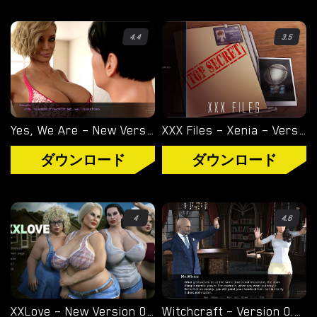
オーバーウォッチ
4.4
3.5
ディミトレスク夫人
バイオハザード
ビジュアルノベル
Yes, We Are – New Version 4 [TeamOfOne]
XXX Files – Xenia – Version 1.0 (Full Game) [FutaDomWorld]
ダウンロード
ダウンロード
4
4.6
XXLove – New Version 0.8 [CHAIXAS-GAMES]
Witchcraft – Version 0.9.8p – Added Android Port [Red Silhouette]