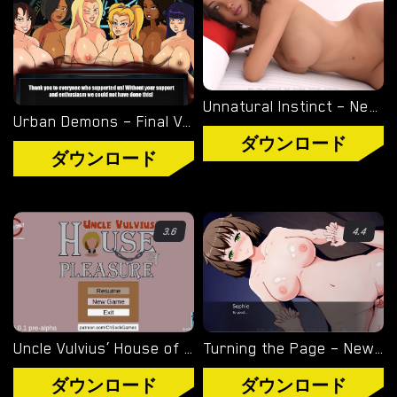
Unnatural Instinct – New Version 0.6 [Merizmare]
Urban Demons – Final Version 1.1 [Nergal]
ダウンロード
ダウンロード
3.6
4.4
Uncle Vulvius’ House of Pleasure – New Version 0.14.1 [CherrySock]
Turning the Page – New Version 0.20.1 [Azienda]
ダウンロード
ダウンロード