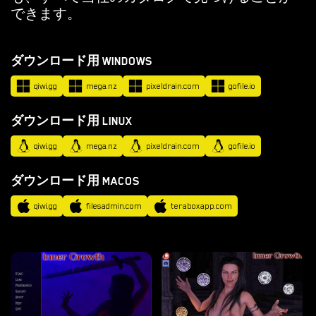
ル
できます。
ノ
ゲ
ダウンロード用 WINDOWS
ー
ム
qiwi.gg
mega.nz
pixeldrain.com
gofile.io
を
ダウンロード用 LINUX
ダ
ウ
qiwi.gg
mega.nz
pixeldrain.com
gofile.io
ン
ダウンロード用 MACOS
ロ
ー
qiwi.gg
filesadmin.com
teraboxapp.com
ド
ダウンロード
ANDROID ポルノ ゲーム