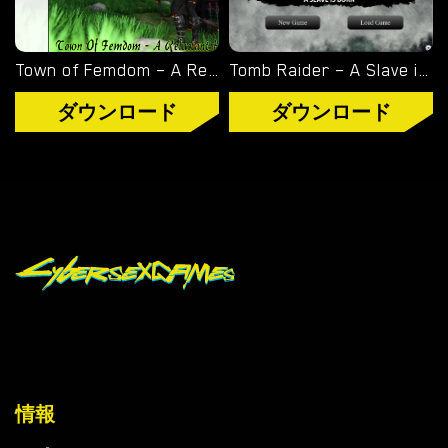
Town of Femdom – A Reluctant Hero – New Version 0.34 [jinjonkun]
Tomb Raider – A Slave is Born – Version 1.2 [Junkymana]
ダウンロード
ダウンロード
情報