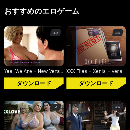
オーバーウォッチ
おすすめのエロゲーム
ディミトレスク夫人
4.4
3.5
バイオハザード
ビジュアルノベル
Yes, We Are – New Version 4 [TeamOfOne]
XXX Files – Xenia – Version 1.0 (Full Game) [FutaDomWorld]
ダウンロード
ダウンロード
4
4.6