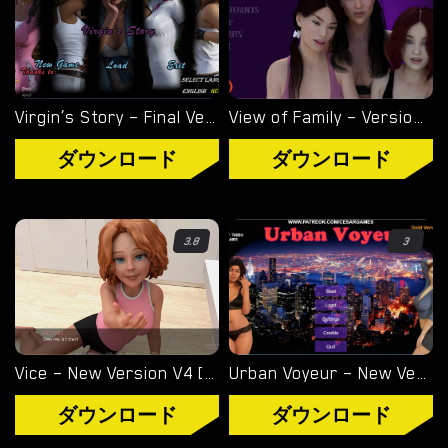
Virgin’s Story – Final Version 1.0 [Wet Pantsu Games]
View of Family – Version 0.1.4 [Marvel]
ダウンロード
ダウンロード
3.8
3
Vice – New Version V4 [Storyteller97]
Urban Voyeur – New Version 1.0.0 (Full Game) [Cesar Games]
ダウンロード
ダウンロード