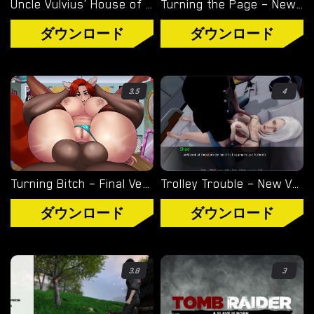
Uncle Vulvius’ House of Pleasure – New Version 0.14.1 [CherrySock]
Turning the Page – New Version 0.20.1 [Azienda]
ダウンロード
ダウンロード
3.5
4
Turning Bitch – Final Version (Full Game) [NowaJoestar]
Trolley Trouble – New Version 0.19.0 [NTRaction]
ダウンロード
ダウンロード
3.8
3