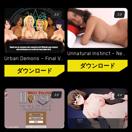
3.5
3.8
Unnatural Instinct – New Version 0.6 [Merizmare]
Urban Demons – Final Version 1.1 [Nergal]
ダウンロード
ダウンロード
3.6
4.4