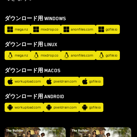
ル
ノ
ダウンロード用 WINDOWS
ゲ
ー
mega.nz
mixdrop.co
anonfiles.com
gofile.io
ム
ダウンロード用 LINUX
を
ダ
mega.nz
mixdrop.co
anonfiles.com
gofile.io
ウ
ダウンロード用 MACOS
ン
ロ
workupload.com
pixeldrain.com
gofile.io
ー
ド
ダウンロード用 ANDROID
workupload.com
pixeldrain.com
gofile.io
ダウンロード
ANDROID ポルノ ゲーム