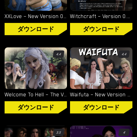
XXLove – New Version 0.8 [CHAIXAS-GAMES]
Witchcraft – Version 0.9.8p – Added Android Port [Red Silhouette]
ダウンロード
ダウンロード
4.4
4.4
Welcome To Hell – The Vampire Chronicles – New Version 0.1.0 Remastered [NoobPRO Games]
Waifuta – New Version 0.6 [Tiltproofno]
ダウンロード
ダウンロード
3.5
4