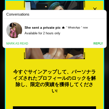
最高評価
人気のある
新しい
ポ
ル
THE BUILDER – NEW EPISODE 5
ノ
B2 [LEWDROBOTICS]
ゲ
今すぐサインアップして、パーソナラ
ー
イズされたプロフィールのロックを解
ム
今すぐダウンロード
除し、限定の実績を獲得してくださ
い!
最も人気のある