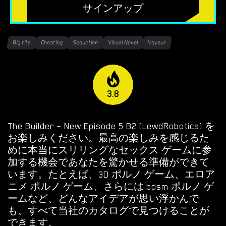
無料のHTMLポルノゲーム
サインアップ
フリーセックスシミュレーター
Big tits
Cheating
Seduction
Visual Novel
Voyeur
無料エロゲーム
限定ゲーム
3.8
OVERWATCH WEEKEND FUCK
OVERWATCH SCHOOL DAYS
The Builder – New Episode 5 B2 [LewdRobotics] を
お楽しみください。最高の楽しみを感じるた
RESIDENT EVIL NET ADVENTURE
めに本当にスリリングなセックス ゲームに参
加する機会であなたを驚かせる準備ができて
います。たとえば、3D ポルノ ゲーム、エロア
ベストチョイス
ニメ ポルノ ゲーム、さらには bdsm ポルノ ゲ
ゲイポルノゲーム
ームなど、どんなアイデアが思い浮かんで
も、すべて当社のカタログで見つけることが
ポ
できます。