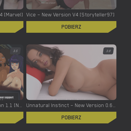
.4 [Marvel]
Vice – New Version V4 [Storyteller97]
POBIERZ
3.5
3.8
Urban Demons – Final Version 1.1 [Nergal]
Unnatural Instinct – New Version 0.6 [Merizmare]
POBIERZ