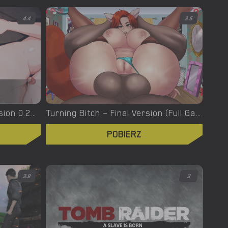
4.4
3.5
Turning the Page – New Version 0.20.1 [Azienda]
Turning Bitch – Final Version (Full Game) [NowaJoestar]
POBIERZ
3.8
3