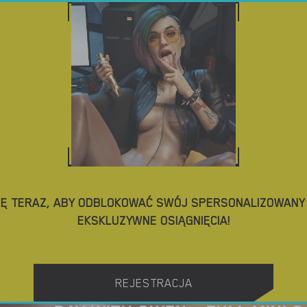
NO
POBIERZ GRY PORNO
BLOG
TAGI
IĘ TERAZ, ABY ODBLOKOWAĆ SWÓJ SPERSONALIZOWANY P
EKSKLUZYWNE OSIĄGNIĘCIA!
REJESTRACJA