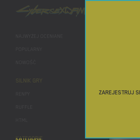
GIER POR
NAJWYŻEJ OCENIANE
POPULARNY
NOWOŚĆ
SILNIK GRY
ZAREJESTRUJ S
RENPY
RUFFLE
HTML
KATEGORIE