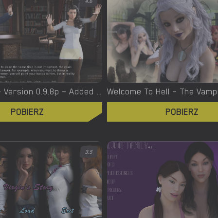
4.6
Witchcraft – Version 0.9.8p – Added Android Port [Red Silhouette]
POBIERZ
POBIERZ
3.5