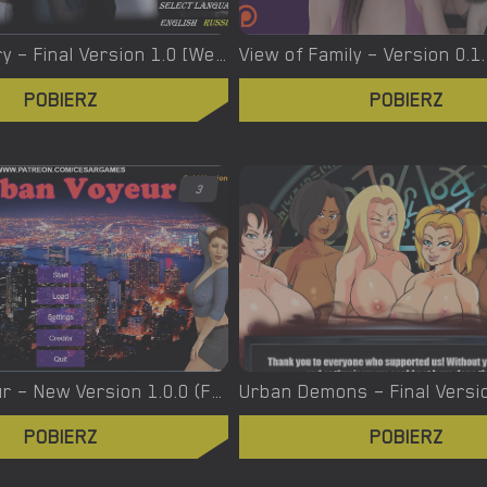
Virgin’s Story – Final Version 1.0 [Wet Pantsu Games]
View of Family – Version 0.1
POBIERZ
POBIERZ
3
Urban Voyeur – New Version 1.0.0 (Full Game) [Cesar Games]
POBIERZ
POBIERZ