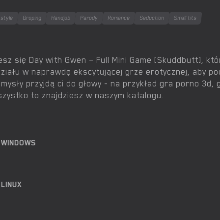
style
Groping
Handjob
Parody
Romance
Seduction
Small tits
esz się Day with Gwen – Full Mini Game [Skuddbutt], któ
ziału w naprawdę ekscytującej grze erotycznej, aby p
mysły przyjdą ci do głowy - na przykład gra porno 3d,
zystko to znajdziesz w naszym katalogu.
A WINDOWS
 LINUX