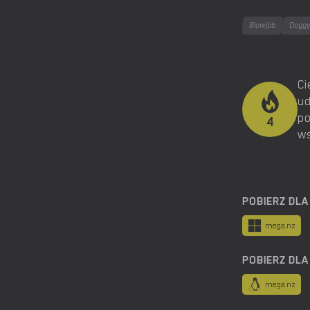
Blowjob
Doggy
Ci
ud
po
4
ws
POBIERZ DL
mega.nz
POBIERZ DLA
mega.nz