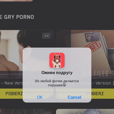
E GRY PORNO
4.4
Yes, We Are – New Version 4 [TeamOfOne]
POBIERZ
POBIERZ