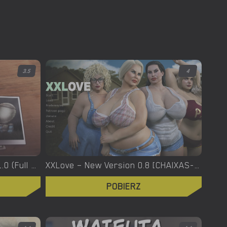
3.5
4
XXX Files – Xenia – Version 1.0 (Full Game) [FutaDomWorld]
XXLove – New Version 0.8 [CHAIXAS-GAMES]
POBIERZ