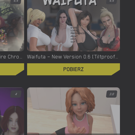
4.4
4.4
Welcome To Hell – The Vampire Chronicles – New Version 0.1.0 Remastered [NoobPRO Games]
Waifuta – New Version 0.6 [Tiltproofno]
POBIERZ
4
3.8