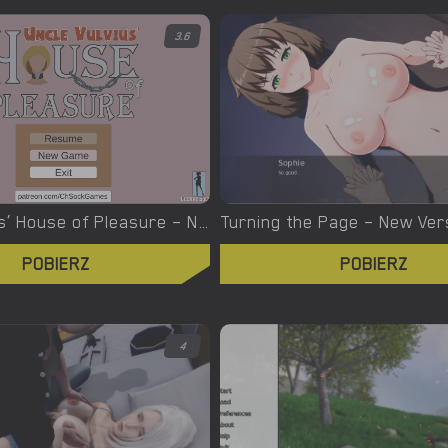
3.6
Uncle Vulvius’ House of Pleasure – New Version 0.14.1 [CherrySock]
POBIERZ
POBIERZ
4