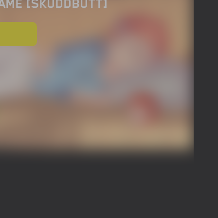
GAME [SKUDDBUTT]