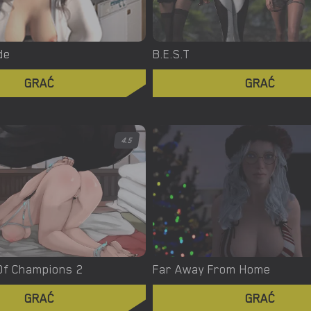
de
B.E.S.T
GRAĆ
GRAĆ
4.5
Of Champions 2
Far Away From Home
GRAĆ
GRAĆ