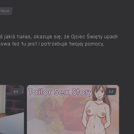
l Novel
ś jakiś hałas, okazuje się, że Ojciec Święty upadł
owa też tu jest i potrzebuje twojej pomocy,
4.5
3.9