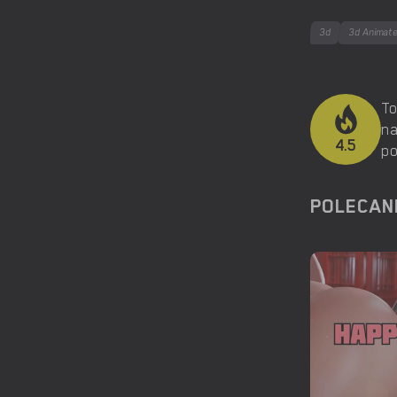
3d
3d Animat
To
na
4.5
po
POLECAN