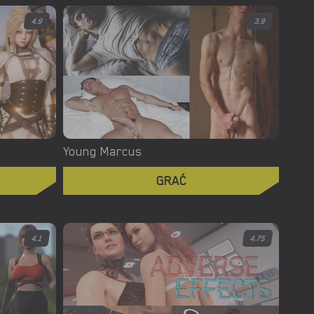
4.9
3.9
Young Marcus
GRAĆ
4.1
4.75