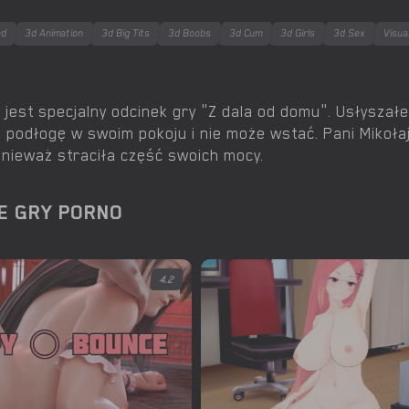
ed
3d Animation
3d Big Tits
3d Boobs
3d Cum
3d Girls
3d Sex
Visua
 jest specjalny odcinek gry "Z dala od domu". Usłyszałe
 podłogę w swoim pokoju i nie może wstać. Pani Mikołaj
nieważ straciła część swoich mocy.
E GRY PORNO
4.2