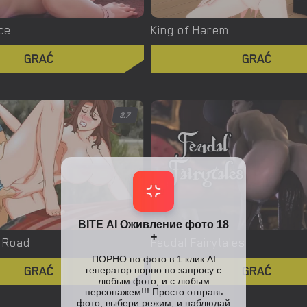
ce
King of Harem
GRAĆ
GRAĆ
3.7
 Road
Feudal Fairytales
GRAĆ
GRAĆ