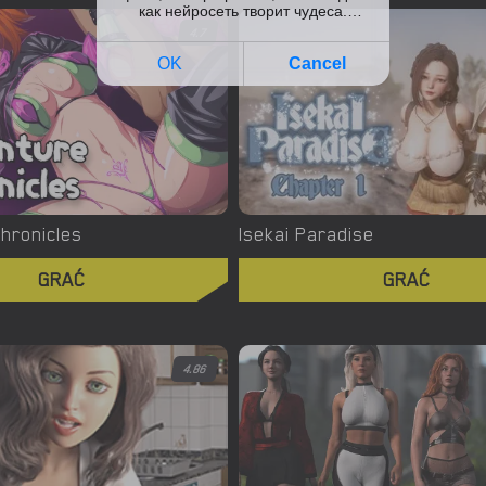
4.7
hronicles
Isekai Paradise
GRAĆ
GRAĆ
4.86