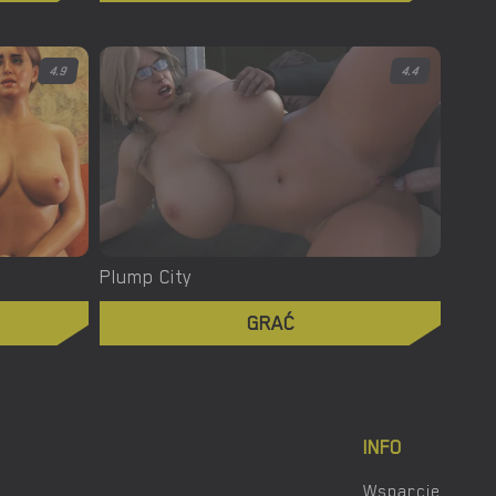
4.9
4.4
Plump City
GRAĆ
INFO
Wsparcie