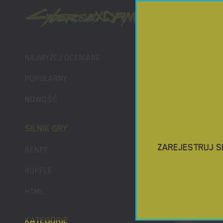
GIER POR
NAJWYŻEJ OCENIANE
POPULARNY
NOWOŚĆ
SILNIK GRY
ZAREJESTRUJ S
RENPY
RUFFLE
HTML
KATEGORIE