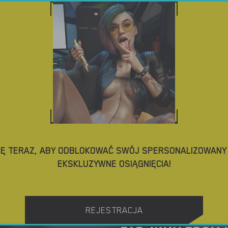
NO
POBIERZ GRY PORNO
BLOG
TAGI
IĘ TERAZ, ABY ODBLOKOWAĆ SWÓJ SPERSONALIZOWANY P
EKSKLUZYWNE OSIĄGNIĘCIA!
REJESTRACJA