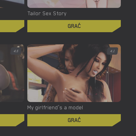
Tailor Sex Story
GRAĆ
4.5
4.1
My girlfriend's a model
GRAĆ