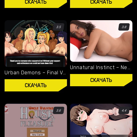
СКАЧАТЬ
СКАЧАТЬ
ТЕГИ
ИГРОВОЙ ДВИЖОК
3.5
3.8
RENPY
RUFFLE
HTML
Unnatural Instinct – New Version 0.6 [Merizmare]
Urban Demons – Final Version 1.1 [Nergal]
СКАЧАТЬ
КАТЕГОРИИ
СКАЧАТЬ
3Д
БДСМ
3.6
4.4
ХЕНТАЙ
МИЛФ