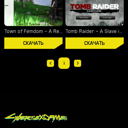
Town of Femdom – A Reluctant Hero – New Version 0.34 [jinjonkun]
Tomb Raider – A Slave is Born – Version 1.2 [Junkymana]
СКАЧАТЬ
СКАЧАТЬ
1