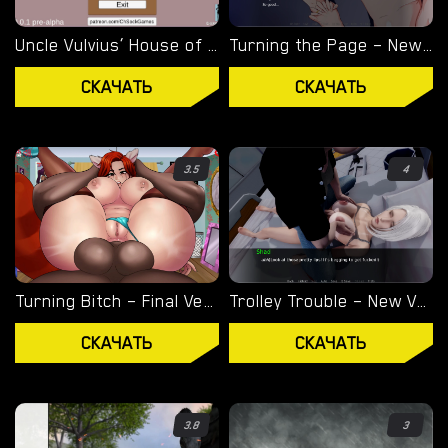
ОВЕРВОТЧ
Uncle Vulvius’ House of Pleasure – New Version 0.14.1 [CherrySock]
Turning the Page – New Version 0.20.1 [Azienda]
ЛЕДИ ДИМИТРЕСКУ
СКАЧАТЬ
СКАЧАТЬ
RESIDENT EVIL
ВИЗУАЛЬНЫЕ НОВЕЛЛЫ
3.5
4
Turning Bitch – Final Version (Full Game) [NowaJoestar]
Trolley Trouble – New Version 0.19.0 [NTRaction]
СКАЧАТЬ
СКАЧАТЬ
3.8
3