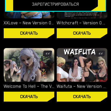
ЗАРЕГИСТРИРОВАТЬСЯ
ЭКСКЛЮЗИВНЫЕ ИГРЫ
OVERWATCH WEEKEND FUCK
XXLove – New Version 0.8 [CHAIXAS-GAMES]
Witchcraft – Version 0.9.8p – Added Android Port [Red Silhouette]
OVERWATCH SCHOOL DAYS
СКАЧАТЬ
СКАЧАТЬ
RESIDENT EVIL NET ADVENTURE
ЛУЧШИЙ ВЫБОР
4.4
4.4
ГЕЙ ПОРНО ИГРЫ
СКАЧАТЬ
ПОРНО
ИГРЫ
Welcome To Hell – The Vampire Chronicles – New Version 0.1.0 Remastered [NoobPRO Games]
Waifuta – New Version 0.6 [Tiltproofno]
СКАЧАТЬ
СКАЧАТЬ
СКАЧАТЬ