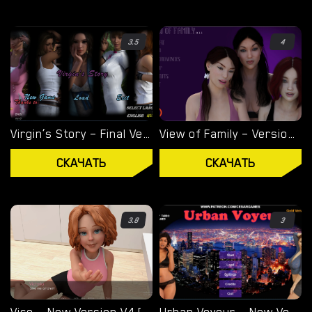
АНДРОИД ПОРНО ИГРЫ
WINDOWS ПОРНО ИГРЫ
3.5
4
MACOS ПОРНО ИГРЫ
LINUX ПОРНО ИГРЫ
Virgin’s Story – Final Version 1.0 [Wet Pantsu Games]
View of Family – Version 0.1.4 [Marvel]
УСТРОЙСТВО
СКАЧАТЬ
СКАЧАТЬ
ПК ПОРНО ИГРЫ
ПОРНО ИГРЫ НА МОБИЛЬНЫЙ
3.8
3
ДОПОЛНЕНИЯ ДЛЯ СКАЧИВАНИЯ
ПОРНО ИГРЫ APK
БЛОГ