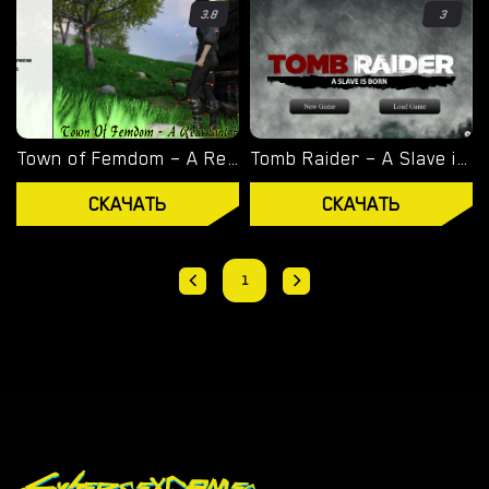
3.8
3
Town of Femdom – A Reluctant Hero – New Version 0.34 [jinjonkun]
Tomb Raider – A Slave is Born – Version 1.2 [Junkymana]
СКАЧАТЬ
СКАЧАТЬ
1