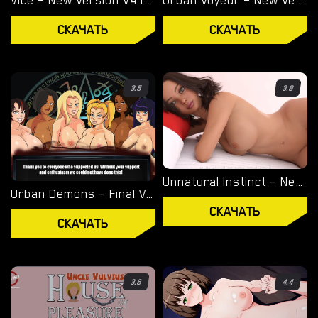
Vice – New Version V4 [Storyteller97]
Urban Voyeur – New Version 1.0.0 (Full Game) [Cesar Games]
ТЕГИ
СКАЧАТЬ
СКАЧАТЬ
ИГРОВОЙ ДВИЖОК
RENPY
3.5
3.8
RUFFLE
HTML
Unnatural Instinct – New Version 0.6 [Merizmare]
КАТЕГОРИИ
Urban Demons – Final Version 1.1 [Nergal]
СКАЧАТЬ
3Д
СКАЧАТЬ
БДСМ
ХЕНТАЙ
3.6
4.4
МИЛФ