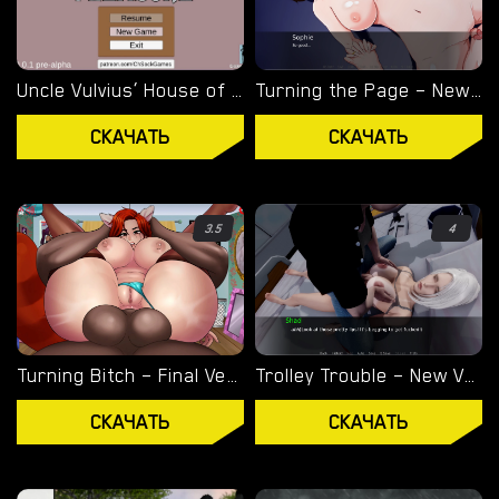
ОВЕРВОТЧ
ЛЕДИ ДИМИТРЕСКУ
Uncle Vulvius’ House of Pleasure – New Version 0.14.1 [CherrySock]
Turning the Page – New Version 0.20.1 [Azienda]
RESIDENT EVIL
СКАЧАТЬ
СКАЧАТЬ
ВИЗУАЛЬНЫЕ НОВЕЛЛЫ
3.5
4
Turning Bitch – Final Version (Full Game) [NowaJoestar]
Trolley Trouble – New Version 0.19.0 [NTRaction]
СКАЧАТЬ
СКАЧАТЬ