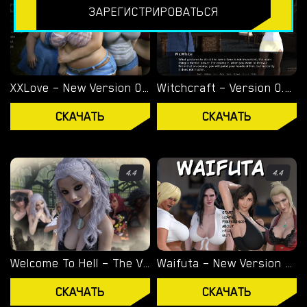
ЗАРЕГИСТРИРОВАТЬСЯ
ЭКСКЛЮЗИВНЫЕ ИГРЫ
OVERWATCH WEEKEND FUCK
OVERWATCH SCHOOL DAYS
XXLove – New Version 0.8 [CHAIXAS-GAMES]
Witchcraft – Version 0.9.8p – Added Android Port [Red Silhouette]
RESIDENT EVIL NET ADVENTURE
СКАЧАТЬ
СКАЧАТЬ
ЛУЧШИЙ ВЫБОР
ГЕЙ ПОРНО ИГРЫ
4.4
4.4
СКАЧАТЬ
ПОРНО
ИГРЫ
Welcome To Hell – The Vampire Chronicles – New Version 0.1.0 Remastered [NoobPRO Games]
Waifuta – New Version 0.6 [Tiltproofno]
СКАЧАТЬ
СКАЧАТЬ
СКАЧАТЬ