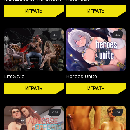
ТЕГИ
ИГРАТЬ
ИГРАТЬ
ИГРОВОЙ ДВИЖОК
RENPY
4.1
4.5
RUFFLE
HTML
LifeStyle
Heroes Unite
КАТЕГОРИИ
ИГРАТЬ
ИГРАТЬ
3Д
БДСМ
4.75
4.9
ХЕНТАЙ
МИЛФ