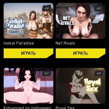
АНДРОИД ПОРНО ИГРЫ
4.9
4.3
WINDOWS ПОРНО ИГРЫ
MACOS ПОРНО ИГРЫ
LINUX ПОРНО ИГРЫ
Isekai Paradise
Net Rivals
УСТРОЙСТВО
ИГРАТЬ
ИГРАТЬ
ПК ПОРНО ИГРЫ
ПОРНО ИГРЫ НА МОБИЛЬНЫЙ
4.7
4.6
ДОПОЛНЕНИЯ ДЛЯ СКАЧИВАНИЯ
ПОРНО ИГРЫ APK
БЛОГ
Kidnapped on Halloween
Royal Sex