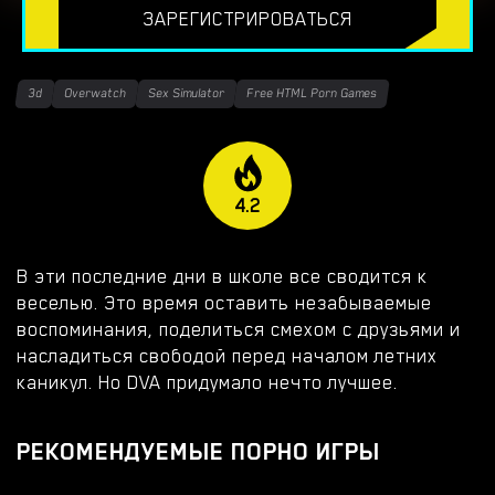
ЗАРЕГИСТРИРОВАТЬСЯ
ЭКСКЛЮЗИВНЫЕ ИГРЫ
OVERWATCH WEEKEND FUCK
3d
Overwatch
Sex Simulator
Free HTML Porn Games
OVERWATCH SCHOOL DAYS
RESIDENT EVIL NET ADVENTURE
4.2
ЛУЧШИЙ ВЫБОР
В эти последние дни в школе все сводится к
ГЕЙ ПОРНО ИГРЫ
веселью. Это время оставить незабываемые
воспоминания, поделиться смехом с друзьями и
СКАЧАТЬ
насладиться свободой перед началом летних
ПОРНО
каникул. Но DVA придумало нечто лучшее.
ИГРЫ
РЕКОМЕНДУЕМЫЕ ПОРНО ИГРЫ
СКАЧАТЬ