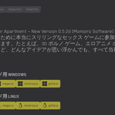
nce
Seduction
Small tits
ur Apartment – New Version 0.5.2d [Momo
るために本当にスリリングなセックス ゲームに参
ます。たとえば、3D ポルノ ゲーム、エロアニメ ポ
など、どんなアイデアが思い浮かんでも、すべて当
 WINDOWS
mega.nz
mixdrop.si
gofile.io
 LINUX
mega.nz
mixdrop.si
gofile.io