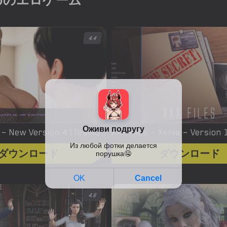
めのエロゲーム
4.4
Yes, We Are – New Version 4 [TeamOfOne]
ダウンロード
ダウンロード
4.6