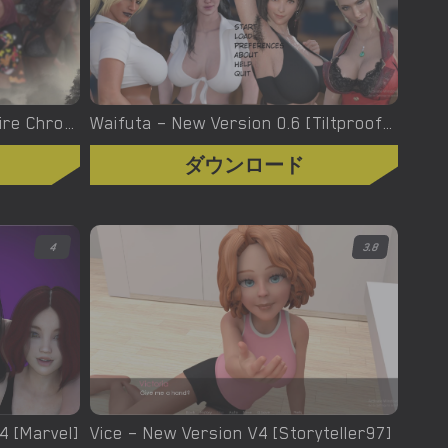
Welcome To Hell – The Vampire Chronicles – New Version 0.1.0 Remastered [NoobPRO Games]
Waifuta – New Version 0.6 [Tiltproofno]
ダウンロード
4
3.8
.4 [Marvel]
Vice – New Version V4 [Storyteller97]