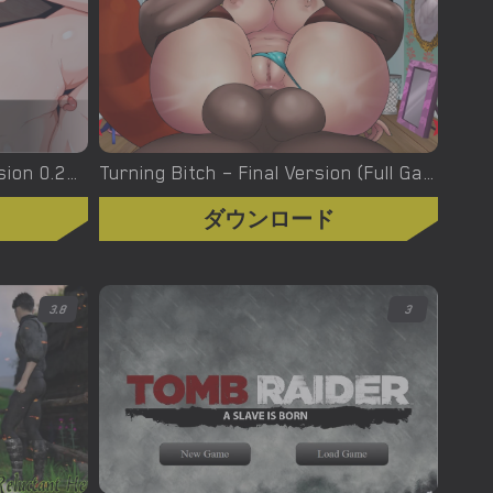
Turning the Page – New Version 0.20.1 [Azienda]
Turning Bitch – Final Version (Full Game) [NowaJoestar]
ダウンロード
3.8
3