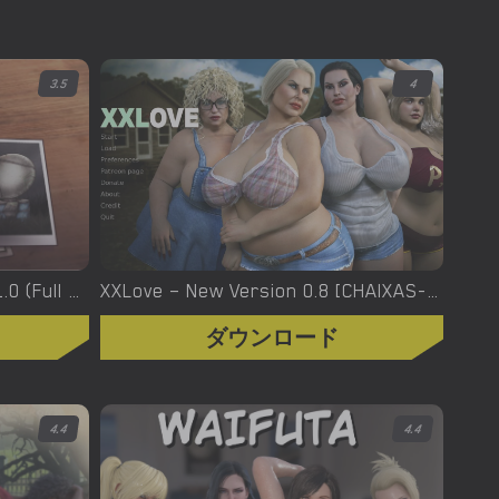
3.5
4
XXX Files – Xenia – Version 1.0 (Full Game) [FutaDomWorld]
XXLove – New Version 0.8 [CHAIXAS-GAMES]
ダウンロード
4.4
4.4