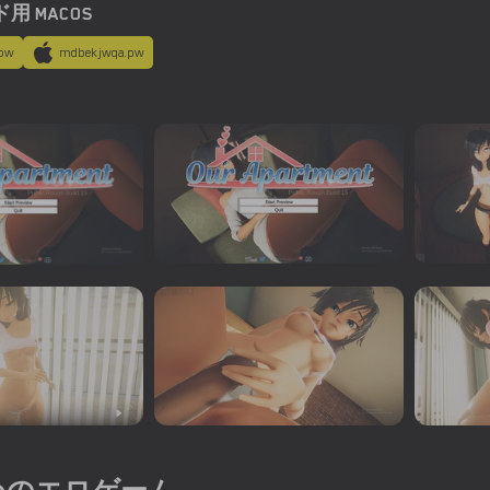
用 MACOS
pw
mdbekjwqa.pw