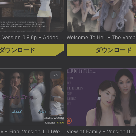
Witchcraft – Version 0.9.8p – Added Android Port [Red Silhouette]
ダウンロード
ダウンロード
3.5
Virgin’s Story – Final Version 1.0 [Wet Pantsu Games]
View of Family – Version 0.1