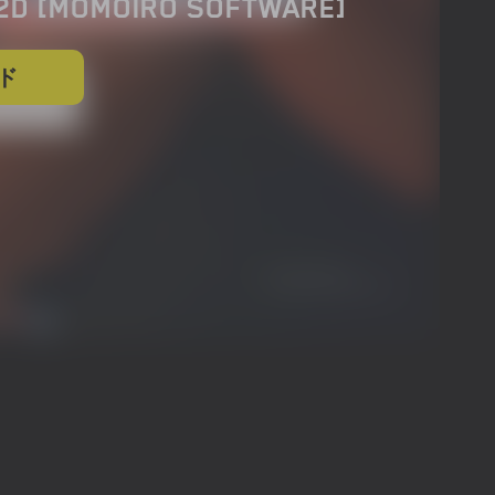
.2D [MOMOIRO SOFTWARE]
ド