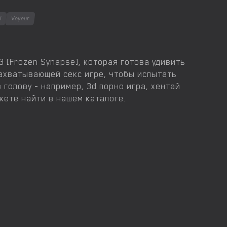
l
Voyeur
33 [Frozen Synapse], которая готова удивить
ахватывающей секс игре, чтобы испытать
 голову - например, 3d порно игра, хентай
жете найти в нашем каталоге.