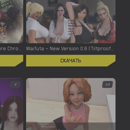
Welcome To Hell – The Vampire Chronicles – New Version 0.1.0 Remastered [NoobPRO Games]
Waifuta – New Version 0.6 [Tiltproofno]
СКАЧАТЬ
4
3.8