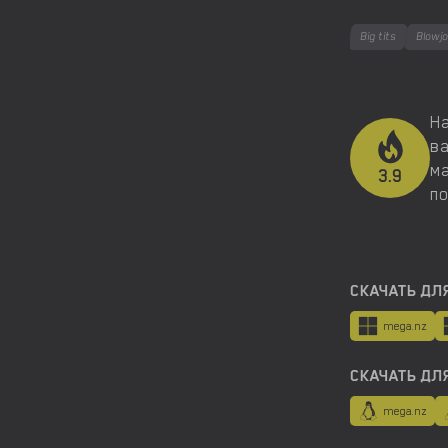
Big tits
Blowj
На
в
ма
3.9
по
СКАЧАТЬ ДЛ
mega.nz
СКАЧАТЬ ДЛЯ
mega.nz