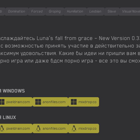
ob
Domination
Forced
Groping
Humiliation
Lesbian
Slave
Visual Nove
слаждайтесь Luna’s fall from grace – New Version 0.
ас возможностью принять участие в действительно з
ксимум удовольствия. Какие бы идеи ни пришли вам в
рно игра или даже бдсм порно игра - все это вы смо
Я WINDOWS
pixeldrain.com
anonfiles.com
mixdrop.co
 LINUX
pixeldrain.com
anonfiles.com
mixdrop.co