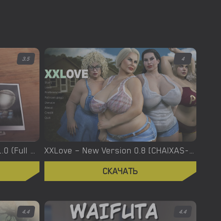
3.5
4
XXX Files – Xenia – Version 1.0 (Full Game) [FutaDomWorld]
XXLove – New Version 0.8 [CHAIXAS-GAMES]
СКАЧАТЬ
4.4
4.4