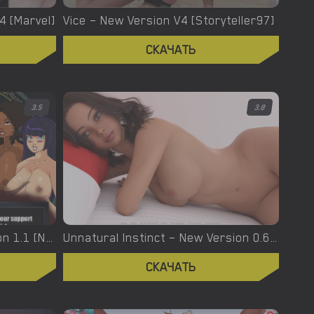
.4 [Marvel]
Vice – New Version V4 [Storyteller97]
СКАЧАТЬ
3.5
3.8
Urban Demons – Final Version 1.1 [Nergal]
Unnatural Instinct – New Version 0.6 [Merizmare]
СКАЧАТЬ