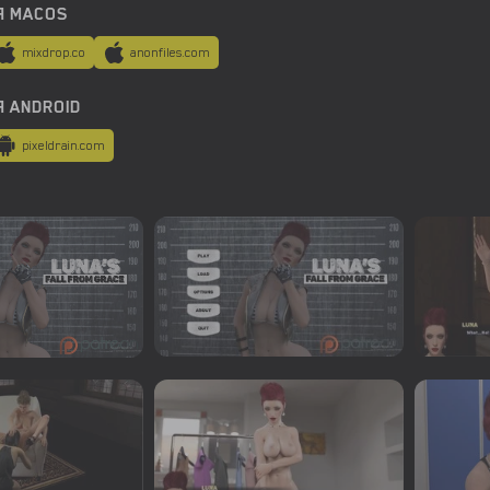
Я MACOS
mixdrop.co
anonfiles.com
Я ANDROID
pixeldrain.com