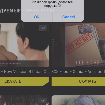
ДУЕМЫЕ ПОРНО ИГРЫ
4.4
Yes, We Are – New Version 4 [TeamOfOne]
СКАЧАТЬ
СКАЧАТЬ
4.6