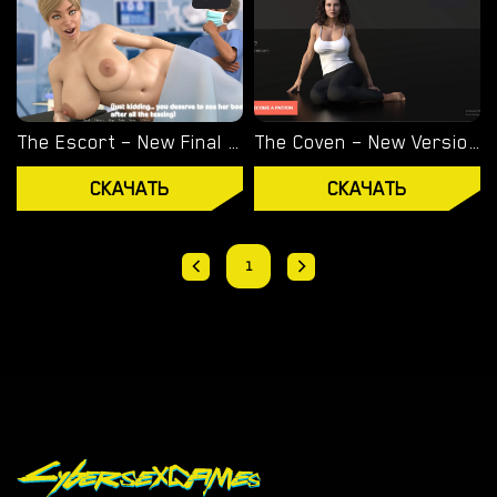
The Escort – New Final Version 1.01 SE (Full Game) [DrFronkonstinMD]
The Coven – New Version 0.8 [Former Flame]
СКАЧАТЬ
СКАЧАТЬ
1