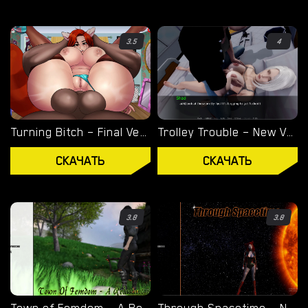
АНДРОИД ПОРНО ИГРЫ
WINDOWS ПОРНО ИГРЫ
3.5
4
MACOS ПОРНО ИГРЫ
LINUX ПОРНО ИГРЫ
Turning Bitch – Final Version (Full Game) [NowaJoestar]
Trolley Trouble – New Version 0.19.0 [NTRaction]
УСТРОЙСТВО
СКАЧАТЬ
СКАЧАТЬ
ПК ПОРНО ИГРЫ
ПОРНО ИГРЫ НА МОБИЛЬНЫЙ
3.8
3.8
ДОПОЛНЕНИЯ ДЛЯ СКАЧИВАНИЯ
ПОРНО ИГРЫ APK
БЛОГ