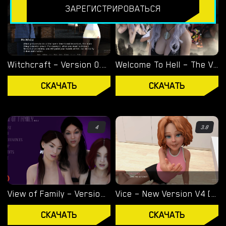
ЗАРЕГИСТРИРОВАТЬСЯ
ЭКСКЛЮЗИВНЫЕ ИГРЫ
OVERWATCH WEEKEND FUCK
OVERWATCH SCHOOL DAYS
Witchcraft – Version 0.9.8p – Added Android Port [Red Silhouette]
Welcome To Hell – The Vampire Chronicles – New Version 0.1.0 Remastered [NoobPRO Games]
RESIDENT EVIL NET ADVENTURE
СКАЧАТЬ
СКАЧАТЬ
ЛУЧШИЙ ВЫБОР
ГЕЙ ПОРНО ИГРЫ
4
3.8
СКАЧАТЬ
ПОРНО
ИГРЫ
View of Family – Version 0.1.4 [Marvel]
Vice – New Version V4 [Storyteller97]
СКАЧАТЬ
СКАЧАТЬ
СКАЧАТЬ