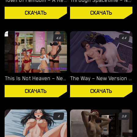
Town of Femdom – A Reluctant Hero – New Version 0.34 [jinjonkun]
Through Spacetime – New Final Version 1.0 (Full Game) [Empiric]
ТЕГИ
СКАЧАТЬ
СКАЧАТЬ
ИГРОВОЙ ДВИЖОК
RENPY
4.6
4.4
RUFFLE
HTML
This Is Not Heaven – New Final Update 4 [Altered Vision]
The Way – New Version 0.37a [Zee95]
КАТЕГОРИИ
СКАЧАТЬ
СКАЧАТЬ
3Д
БДСМ
4
3.8
ХЕНТАЙ
МИЛФ