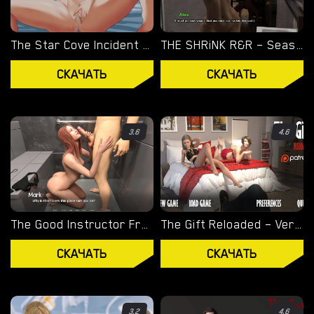
ОВЕРВОТЧ
The Star Cove Incident – New Final Version 1.01 (Full Game) [Smiling Dog]
THE SHRiNK R&R – Season 2 – Version 2.4 – Added Android Port [OneManVN]
ЛЕДИ ДИМИТРЕСКУ
СКАЧАТЬ
СКАЧАТЬ
RESIDENT EVIL
ВИЗУАЛЬНЫЕ НОВЕЛЛЫ
3.6
4.6
The Good Instructor Frenzy – New Version 1.40 [LovelyBone Productions]
The Gift Reloaded – Version 0.08b [Mrzz]
СКАЧАТЬ
СКАЧАТЬ
3.2
4.6