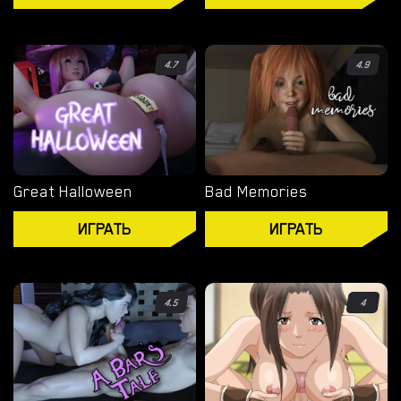
4.7
4.9
Great Halloween
Bad Memories
ИГРАТЬ
ИГРАТЬ
4.5
4