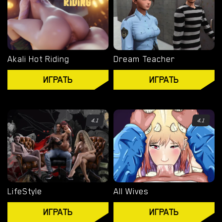
Akali Hot Riding
Dream Teacher
ИГРАТЬ
ИГРАТЬ
4.1
4.1
LifeStyle
All Wives
ИГРАТЬ
ИГРАТЬ