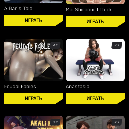
A Bar's Tale
Mai Shiranui Titfuck
ИГРАТЬ
ИГРАТЬ
4.5
4.3
Feudal Fables
Anastasia
ИГРАТЬ
ИГРАТЬ
3.9
4.3