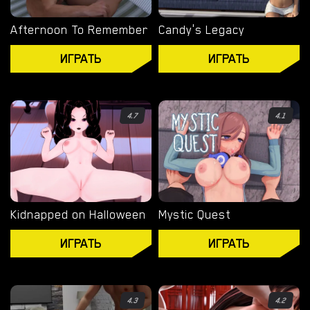
ТЕГИ
Afternoon To Remember
Candy's Legacy
ИГРОВОЙ ДВИЖОК
ИГРАТЬ
ИГРАТЬ
RENPY
RUFFLE
4.7
4.1
HTML
КАТЕГОРИИ
3Д
Kidnapped on Halloween
Mystic Quest
БДСМ
ИГРАТЬ
ИГРАТЬ
ХЕНТАЙ
МИЛФ
4.3
4.2