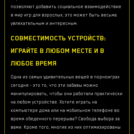
позволяют добавить социальное взаимодействие
в мир игр для взрослых; это может быть весьма
увлекательным и интересным.
СОВМЕСТИМОСТЬ УСТРОЙСТВ:
ИГРАЙТЕ В ЛЮБОМ МЕСТЕ И В
ЛЮБОЕ ВРЕМЯ
Одна из самых удивительных вещей в порноиграх
сегодня - это то, что эти забавы можно
манипулировать, чтобы они работали практически
на любом устройстве. Хотите играть на
компьютере дома или на мобильном телефоне во
время обеденного перерыва? Свобода выбора за
вами. Кроме того, многие из них оптимизированы