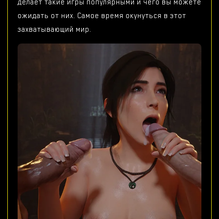
делает такие игры популярными и чего вы можете
ожидать от них. Самое время окунуться в этот
захватывающий мир.