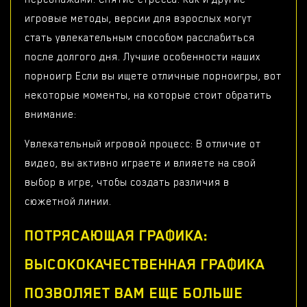
игровые методы, версии для взрослых могут
стать увлекательным способом расслабиться
после долгого дня. Лучшие особенности наших
порноигр Если вы ищете отличные порноигры, вот
некоторые моменты, на которые стоит обратить
внимание:
Увлекательный игровой процесс: В отличие от
видео, вы активно играете и влияете на свой
выбор в игре, чтобы создать различия в
сюжетной линии.
ПОТРЯСАЮЩАЯ ГРАФИКА:
ВЫСОКОКАЧЕСТВЕННАЯ ГРАФИКА
ПОЗВОЛЯЕТ ВАМ ЕЩЕ БОЛЬШЕ