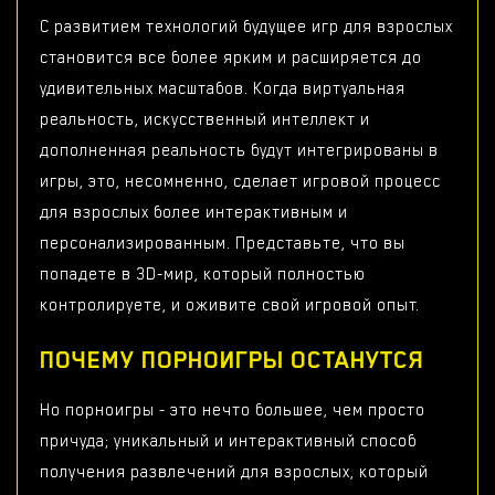
С развитием технологий будущее игр для взрослых
становится все более ярким и расширяется до
удивительных масштабов. Когда виртуальная
реальность, искусственный интеллект и
дополненная реальность будут интегрированы в
игры, это, несомненно, сделает игровой процесс
для взрослых более интерактивным и
персонализированным. Представьте, что вы
попадете в 3D-мир, который полностью
контролируете, и оживите свой игровой опыт.
ПОЧЕМУ ПОРНОИГРЫ ОСТАНУТСЯ
Но порноигры - это нечто большее, чем просто
причуда; уникальный и интерактивный способ
получения развлечений для взрослых, который