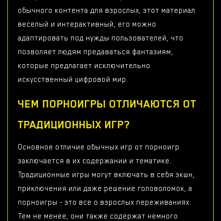
обычного контента для взрослых, этот материал
веселый и интерактивный, его можно
адаптировать под нужды пользователей, что
позволяет людям предаваться фантазиям,
которые предлагает исключительно
искусственный цифровой мир.
ЧЕМ ПОРНОИГРЫ ОТЛИЧАЮТСЯ ОТ
ТРАДИЦИОННЫХ ИГР?
Основное отличие обычных игр от порноигр
заключается в их содержании и тематике.
Традиционные игры могут включать в себя экшн,
приключения или даже решение головоломок, а
порноигры - это все о взрослых переживаниях.
Тем не менее, они также содержат немного