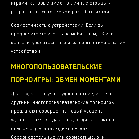
играми, которые имеют отличные отзывы и
разработаны уважаемыми разработчиками.
Совместимость с устройствами: Если вы
предпочитаете играть на мобильном, ПК или
консоли, убедитесь, что игра совместима с вашим
устройством.
МНОГОПОЛЬЗОВАТЕЛЬСКИЕ
ПОРНОИГРЫ: ОБМЕН МОМЕНТАМИ
Для тех, кто получает удовольствие, играя с
другими, многопользовательские порноигры
предлагают совершенно новый уровень
удовольствия, когда дело доходит до обмена
опытом с другими людьми онлайн.
Соревновательные или совместные, они