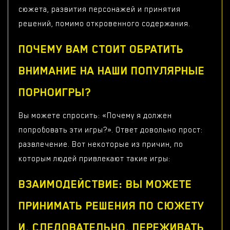
сюжета, развития персонажей и принятия
решений, помимо откровенного содержания.
ПОЧЕМУ ВАМ СТОИТ ОБРАТИТЬ
ВНИМАНИЕ НА НАШИ ПОПУЛЯРНЫЕ
ПОРНОИГРЫ?
Вы можете спросить: «Почему я должен
попробовать эти игры?». Ответ довольно прост:
развлечение. Вот некоторые из причин, по
которым людей привлекают такие игры:
ВЗАИМОДЕЙСТВИЕ: ВЫ МОЖЕТЕ
ПРИНИМАТЬ РЕШЕНИЯ ПО СЮЖЕТУ
И, СЛЕДОВАТЕЛЬНО, ПЕРЕЖИВАТЬ