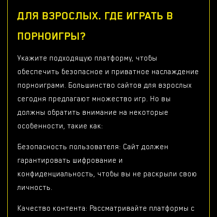
ДЛЯ ВЗРОСЛЫХ. ГДЕ ИГРАТЬ В
ПОРНОИГРЫ?
Укажите подходящую платформу, чтобы
обеспечить безопасное и приватное наслаждение
порноиграми. Большинство сайтов для взрослых
сегодня предлагают множество игр. Но вы
должны обратить внимание на некоторые
особенности, такие как:
Безопасность пользователя: Сайт должен
гарантировать шифрование и
конфиденциальность, чтобы вы не раскрыли свою
личность.
Качество контента: Рассматривайте платформы с