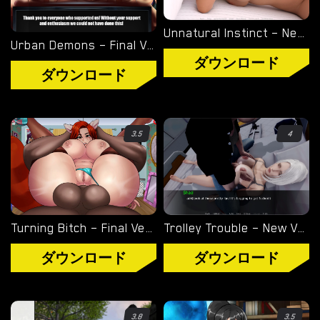
WINDOWS ポルノ ゲーム
Unnatural Instinct – New Version 0.6 [Merizmare]
Urban Demons – Final Version 1.1 [Nergal]
MACOS ポルノ ゲーム
ダウンロード
ダウンロード
LINUX ポルノ ゲーム
デバイス
3.5
4
PC ポルノ ゲーム
モバイル ポルノ ゲーム
Turning Bitch – Final Version (Full Game) [NowaJoestar]
Trolley Trouble – New Version 0.19.0 [NTRaction]
ダウンロード用追加
ダウンロード
ダウンロード
ポルノゲーム APK
ブログ
3.8
3.5