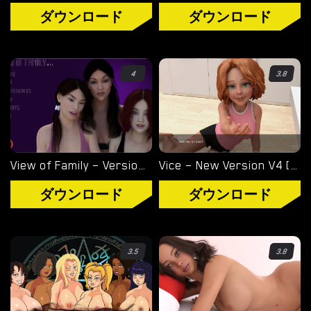
ル
ダウンロード
ダウンロード
ノ
ゲ
ー
4
3.8
ム
を
ダ
ウ
ン
View of Family – Version 0.1.4 [Marvel]
Vice – New Version V4 [Storyteller97]
ロ
ダウンロード
ダウンロード
ー
ド
3.5
3.8
ダウンロード
ANDROID ポルノ ゲーム