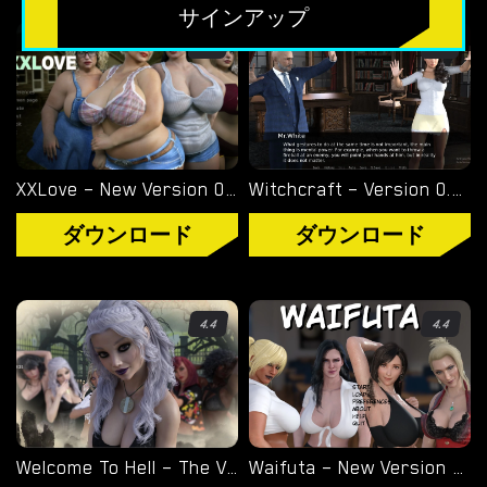
無料のHTMLポルノゲーム
サインアップ
フリーセックスシミュレーター
4
4.6
無料エロゲーム
限定ゲーム
XXLove – New Version 0.8 [CHAIXAS-GAMES]
Witchcraft – Version 0.9.8p – Added Android Port [Red Silhouette]
OVERWATCH WEEKEND FUCK
ダウンロード
ダウンロード
OVERWATCH SCHOOL DAYS
RESIDENT EVIL NET ADVENTURE
4.4
4.4
ベストチョイス
ゲイポルノゲーム
Welcome To Hell – The Vampire Chronicles – New Version 0.1.0 Remastered [NoobPRO Games]
Waifuta – New Version 0.6 [Tiltproofno]
ポ