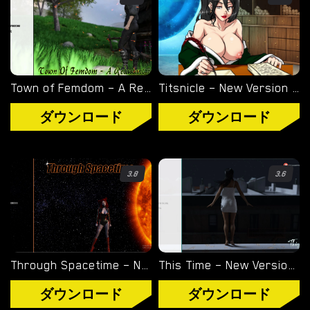
タグ
ゲームエンジン
RENPY
Town of Femdom – A Reluctant Hero – New Version 0.34 [jinjonkun]
Titsnicle – New Version 0.64b [Pokkaloh]
RUFFLE
ダウンロード
ダウンロード
HTML
3.8
3.6
カテゴリー
3D
BDSM
Through Spacetime – New Final Version 1.0 (Full Game) [Empiric]
This Time – New Version 2306 [ApocalypseToday]
ヘンタイ
ダウンロード
ダウンロード
熟女