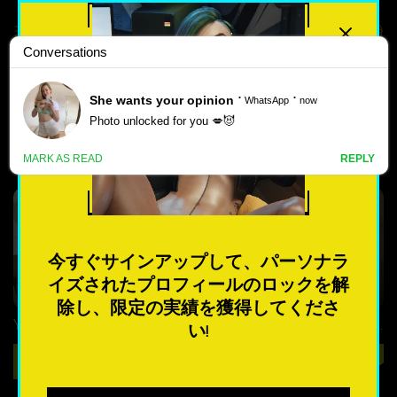
最高評価
人気のある
MACOS対応ポルノゲームをダ
新しい
ウンロード🍏
ポ
ル
4.4
3.5
ノ
ゲ
今すぐサインアップして、パーソナラ
ー
イズされたプロフィールのロックを解
ム
除し、限定の実績を獲得してくださ
Yes, We Are – New Version 4 [TeamOfOne]
XXX Files – Xenia – Version 1.0 (Full Game) [FutaDomWorld]
い!
最も人気のある
ダウンロード
ダウンロード