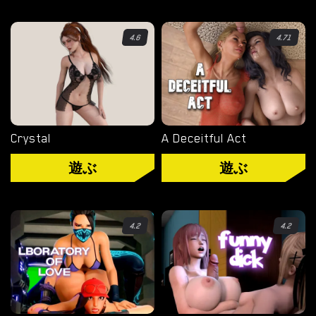
タグ
4.6
4.71
ゲームエンジン
RENPY
RUFFLE
Crystal
A Deceitful Act
HTML
遊ぶ
遊ぶ
カテゴリー
3D
4.2
4.2
BDSM
ヘンタイ
熟女