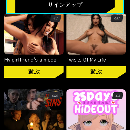
無料のHTMLポルノゲーム
サインアップ
フリーセックスシミュレーター
4.1
4.87
無料エロゲーム
限定ゲーム
OVERWATCH WEEKEND FUCK
My girlfriend's a model
Twists Of My Life
OVERWATCH SCHOOL DAYS
遊ぶ
遊ぶ
RESIDENT EVIL NET ADVENTURE
4.95
4.3
ベストチョイス
ゲイポルノゲーム
ポ