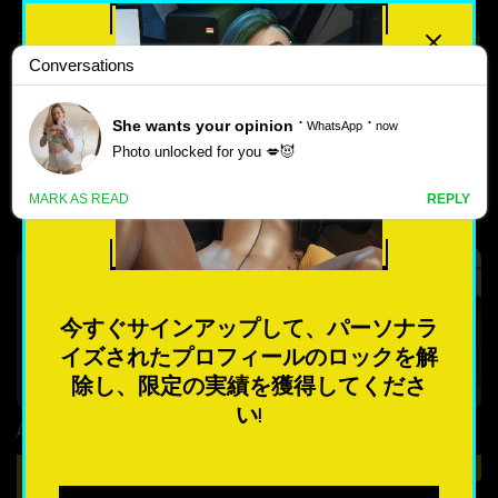
最高評価
人気のある
最も人気のポルノゲーム 2026
新しい
📈
ポ
ル
4.3
4.1
ノ
ゲ
今すぐサインアップして、パーソナラ
ー
イズされたプロフィールのロックを解
ム
除し、限定の実績を獲得してくださ
い!
Alone
Awesome Vacation: Blue Crush
最も人気のある
遊ぶ
遊ぶ