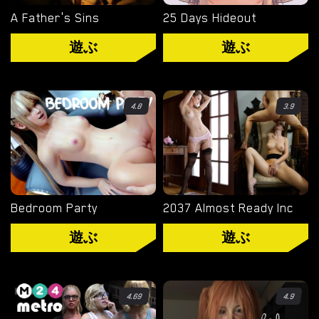
ル
A Father's Sins
25 Days Hideout
ノ
遊ぶ
遊ぶ
ゲ
ー
ム
を
4.8
3.9
ダ
ウ
ン
ロ
ー
Bedroom Party
2037 Almost Ready Inc
ド
遊ぶ
遊ぶ
ダウンロード
4.69
4.9
ANDROID ポルノ ゲーム