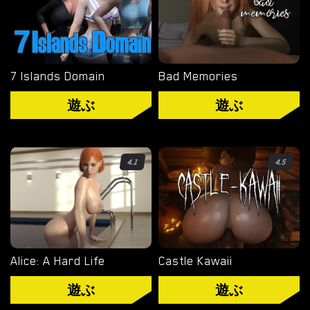
WINDOWS ポルノ ゲーム
MACOS ポルノ ゲーム
7 Islands Domain
Bad Memories
LINUX ポルノ ゲーム
遊ぶ
遊ぶ
デバイス
PC ポルノ ゲーム
4.1
4.5
モバイル ポルノ ゲーム
ダウンロード用追加
ポルノゲーム APK
Alice: A Hard Life
Castle Kawaii
遊ぶ
遊ぶ
ブログ