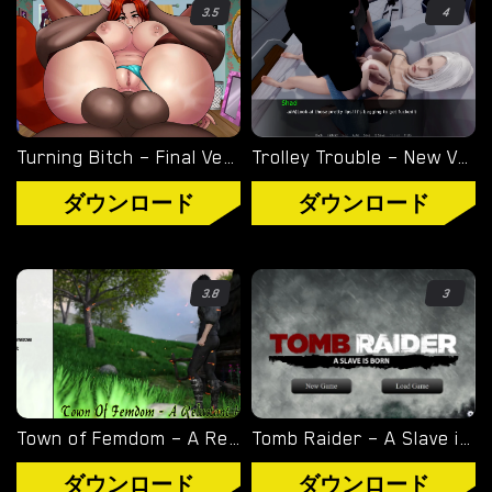
3.5
4
Turning Bitch – Final Version (Full Game) [NowaJoestar]
Trolley Trouble – New Version 0.19.0 [NTRaction]
ダウンロード
ダウンロード
3.8
3
Town of Femdom – A Reluctant Hero – New Version 0.34 [jinjonkun]
Tomb Raider – A Slave is Born – Version 1.2 [Junkymana]
ダウンロード
ダウンロード