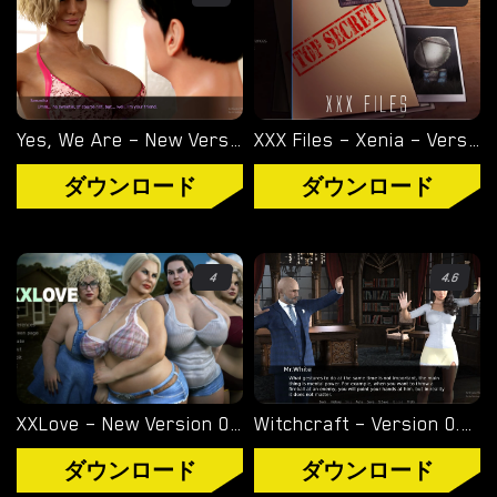
タグ
ゲームエンジン
RENPY
Yes, We Are – New Version 4 [TeamOfOne]
XXX Files – Xenia – Version 1.0 (Full Game) [FutaDomWorld]
RUFFLE
ダウンロード
ダウンロード
HTML
4
4.6
カテゴリー
3D
BDSM
XXLove – New Version 0.8 [CHAIXAS-GAMES]
Witchcraft – Version 0.9.8p – Added Android Port [Red Silhouette]
ヘンタイ
ダウンロード
ダウンロード
熟女