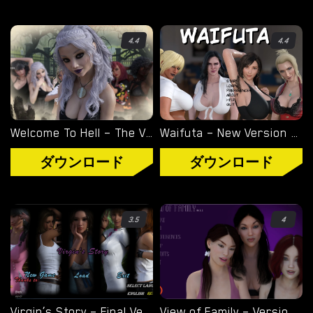
オーバーウォッチ
4.4
4.4
ディミトレスク夫人
バイオハザード
ビジュアルノベル
Welcome To Hell – The Vampire Chronicles – New Version 0.1.0 Remastered [NoobPRO Games]
Waifuta – New Version 0.6 [Tiltproofno]
ダウンロード
ダウンロード
3.5
4
Virgin’s Story – Final Version 1.0 [Wet Pantsu Games]
View of Family – Version 0.1.4 [Marvel]