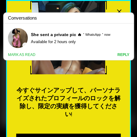
最高評価
人気のある
新しい
ポ
ル
GOOD MORNING MOMMY –
ノ
VERSION 0.2 [MOMMYCELEBS]
ゲ
今すぐサインアップして、パーソナラ
ー
イズされたプロフィールのロックを解
ム
今すぐダウンロード
除し、限定の実績を獲得してくださ
い!
最も人気のある