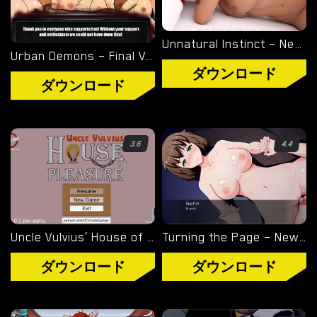
Unnatural Instinct – New Version 0.6 [Merizmare]
Urban Demons – Final Version 1.1 [Nergal]
ダウンロード
ダウンロード
3.6
4.4
Uncle Vulvius’ House of Pleasure – New Version 0.14.1 [CherrySock]
Turning the Page – New Version 0.20.1 [Azienda]
ダウンロード
ダウンロード