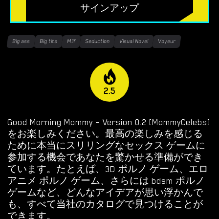
無料のHTMLポルノゲーム
サインアップ
フリーセックスシミュレーター
Big ass
Big tits
Milf
Seduction
Visual Novel
Voyeur
無料エロゲーム
限定ゲーム
2.5
OVERWATCH WEEKEND FUCK
OVERWATCH SCHOOL DAYS
Good Morning Mommy – Version 0.2 [MommyCelebs]
をお楽しみください。最高の楽しみを感じる
RESIDENT EVIL NET ADVENTURE
ために本当にスリリングなセックス ゲームに
参加する機会であなたを驚かせる準備ができ
ています。たとえば、3D ポルノ ゲーム、エロ
ベストチョイス
アニメ ポルノ ゲーム、さらには bdsm ポルノ
ゲイポルノゲーム
ゲームなど、どんなアイデアが思い浮かんで
も、すべて当社のカタログで見つけることが
ポ
できます。