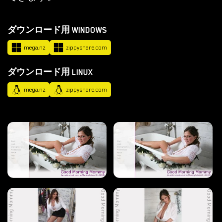
ル
ノ
ダウンロード用 WINDOWS
ゲ
ー
mega.nz
zippyshare.com
ム
ダウンロード用 LINUX
を
ダ
mega.nz
zippyshare.com
ウ
ン
ロ
ー
ド
ダウンロード
ANDROID ポルノ ゲーム