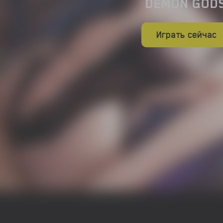
DEMON GOD
Играть сейчас