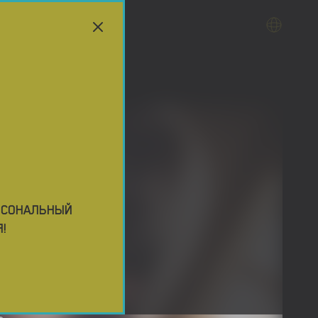
ЕРСОНАЛЬНЫЙ
!