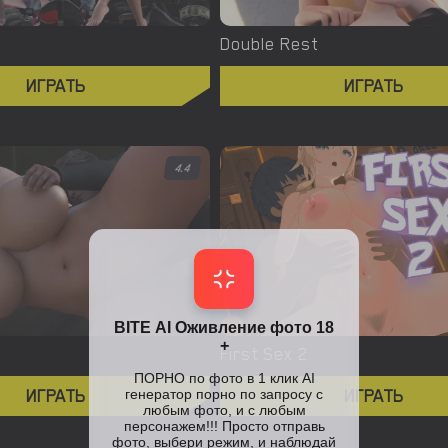
Double Rest
ИГРАТЬ
ИГРАТЬ
4.4
First Sex 2
ИГРАТЬ
ИГРАТЬ