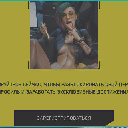
РЫ
СКАЧАТЬ ПОРНО ИГРЫ
БЛОГ
ТЕГИ
РУЙТЕСЬ СЕЙЧАС, ЧТОБЫ РАЗБЛОКИРОВАТЬ СВОЙ П
ПРОФИЛЬ И ЗАРАБОТАТЬ ЭКСКЛЮЗИВНЫЕ ДОСТИЖЕНИЯ
ЗАРЕГИСТРИРОВАТЬСЯ