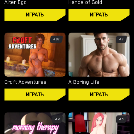
Alter Ego
Hands of Gold
ОВЕРВОТЧ
ИГРАТЬ
ИГРАТЬ
ЛЕДИ ДИМИТРЕСКУ
RESIDENT EVIL
4.91
4.1
ВИЗУАЛЬНЫЕ НОВЕЛЛЫ
Croft Adventures
A Boring Life
ИГРАТЬ
ИГРАТЬ
4.4
4.5