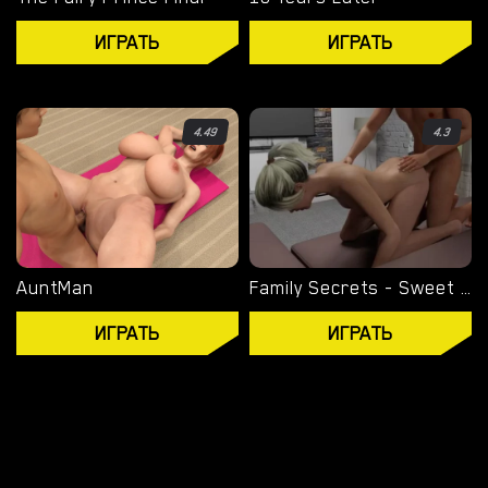
ИГРАТЬ
ИГРАТЬ
4.49
4.3
AuntMan
Family Secrets - Sweet Sister
ИГРАТЬ
ИГРАТЬ