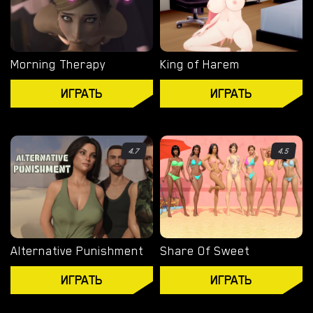
Morning Therapy
King of Harem
ИГРАТЬ
ИГРАТЬ
4.7
4.5
Alternative Punishment
Share Of Sweet
ИГРАТЬ
ИГРАТЬ