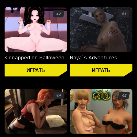
ТЕГИ
4.7
4.1
ИГРОВОЙ ДВИЖОК
RENPY
RUFFLE
Kidnapped on Halloween
Naya`s Adventures
HTML
ИГРАТЬ
ИГРАТЬ
КАТЕГОРИИ
3Д
4.4
4.6
БДСМ
ХЕНТАЙ
МИЛФ