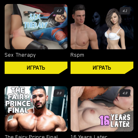
4.2
4.1
Sex Therapy
Rspm
ИГРАТЬ
ИГРАТЬ
3.9
4.9
The Fairy Prince Final
16 Years Later